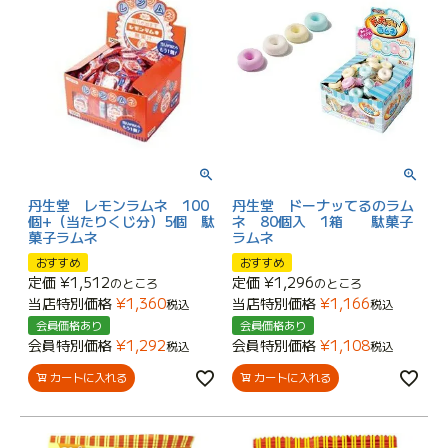
丹生堂 レモンラムネ 100
丹生堂 ドーナッてるのラム
個+（当たりくじ分）5個 駄
ネ 80個入 1箱 駄菓子
菓子ラムネ
ラムネ
おすすめ
おすすめ
定価
¥
1,512
定価
¥
1,296
のところ
のところ
当店特別価格
¥
1,360
当店特別価格
¥
1,166
税込
税込
会員価格あり
会員価格あり
会員特別価格
¥
1,292
会員特別価格
¥
1,108
税込
税込
カートに入れる
カートに入れる