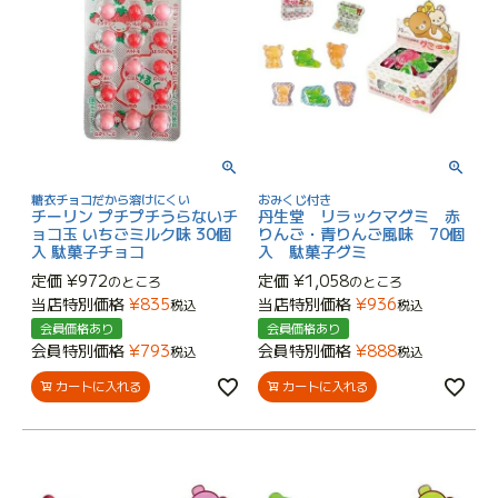
糖衣チョコだから溶けにくい
おみくじ付き
チーリン プチプチうらないチ
丹生堂 リラックマグミ 赤
ョコ玉 いちごミルク味 30個
りんご・青りんご風味 70個
入 駄菓子チョコ
入 駄菓子グミ
定価
¥
972
定価
¥
1,058
のところ
のところ
当店特別価格
¥
835
当店特別価格
¥
936
税込
税込
会員価格あり
会員価格あり
会員特別価格
¥
793
会員特別価格
¥
888
税込
税込
カートに入れる
カートに入れる