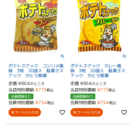
ポテトスナック コンソメ風
ポテトスナック カレー風
味 3枚 20袋入 駄菓子ス
味 3枚 20袋入 駄菓子ス
ナック かとう製菓
ナック かとう製菓
定価
¥
864
定価
¥
864
のところ
のところ
当店特別価格
¥
773
当店特別価格
¥
773
税込
税込
会員価格あり
会員価格あり
会員特別価格
¥
734
会員特別価格
¥
734
税込
税込
カートに入れる
カートに入れる