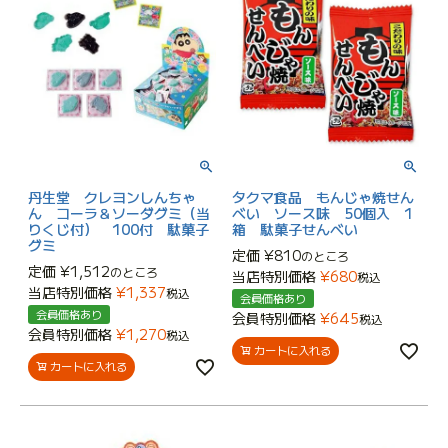
丹生堂 クレヨンしんちゃ
タクマ食品 もんじゃ焼せん
ん コーラ＆ソーダグミ（当
べい ソース味 50個入 1
りくじ付） 100付 駄菓子
箱 駄菓子せんべい
グミ
定価
¥
810
のところ
定価
¥
1,512
のところ
当店特別価格
¥
680
税込
当店特別価格
¥
1,337
税込
会員価格あり
会員価格あり
会員特別価格
¥
645
税込
会員特別価格
¥
1,270
税込
カートに入れる
カートに入れる