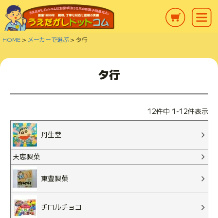
HOME
メーカーで選ぶ
タ行
タ行
12
件中
1
-
12
件表示
丹生堂
天恵製菓
東豊製菓
チロルチョコ