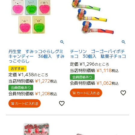
丹生堂 すみっコぐらしグミ
チーリン ゴーゴーパイポチ
キャンディー 36個入 すみ
ョコ 30個入 駄菓子チョコ
っこぐらし
定価
¥
1,296
のところ
おすすめ
当店特別価格
¥
1,118
税込
定価
¥
1,438
のところ
会員価格あり
当店特別価格
¥
1,272
税込
会員特別価格
¥
1,062
税込
会員価格あり
カートに入れる
会員特別価格
¥
1,208
税込
カートに入れる