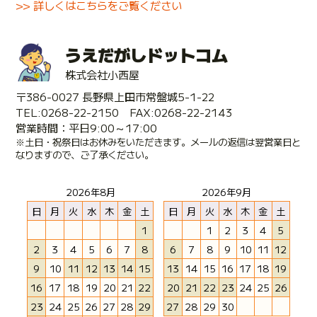
>> 詳しくはこちらをご覧ください
うえだがしドットコム
株式会社小西屋
〒386-0027 長野県上田市常盤城5-1-22
TEL:0268-22-2150 FAX:0268-22-2143
営業時間：平日9:00～17:00
※土日・祝祭日はお休みをいただきます。メールの返信は翌営業日と
なりますので、ご了承ください。
2026年8月
2026年9月
日
月
火
水
木
金
土
日
月
火
水
木
金
土
1
1
2
3
4
5
2
3
4
5
6
7
8
6
7
8
9
10
11
12
9
10
11
12
13
14
15
13
14
15
16
17
18
19
16
17
18
19
20
21
22
20
21
22
23
24
25
26
23
24
25
26
27
28
29
27
28
29
30