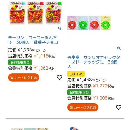
チーリン ゴーゴーみんち
ゅ 30個入 駄菓子チョコ
定価
¥
1,296
のところ
当店特別価格
¥
1,118
税込
丹生堂 サンリオキャラクタ
ーズドーナッツグミ 36個
会員価格あり
入
会員特別価格
¥
1,062
税込
おすすめ
カートに入れる
定価
¥
1,438
のところ
当店特別価格
¥
1,272
税込
会員価格あり
会員特別価格
¥
1,208
税込
カートに入れる