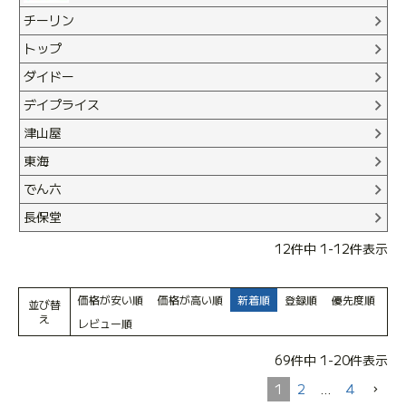
チーリン
トップ
ダイドー
デイプライス
津山屋
東海
でん六
長保堂
12
件中
1
-
12
件表示
価格が安い順
価格が高い順
新着順
登録順
優先度順
並び替
え
レビュー順
69
件中
1
-
20
件表示
1
2
…
4