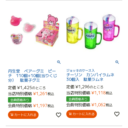
丹生堂 ベアーグミ ピー
ジョッキのケース入
チーリン カンパイラムネ
チ 110個+10個(当りくじ
30個入 駄菓ラムネ
分） 駄菓子グミ
定価
¥
1,296
のところ
定価
¥
1,425
のところ
当店特別価格
¥
1,118
税込
当店特別価格
¥
1,261
税込
会員価格あり
会員価格あり
会員特別価格
¥
1,062
税込
会員特別価格
¥
1,197
税込
カートに入れる
カートに入れる