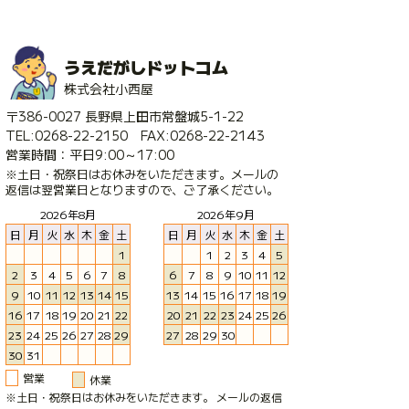
うえだがしドットコム
株式会社小西屋
〒386-0027 長野県上田市常盤城5-1-22
TEL:0268-22-2150 FAX:0268-22-2143
営業時間：平日9:00～17:00
※土日・祝祭日はお休みをいただきます。メールの
返信は翌営業日となりますので、ご了承ください。
2026年8月
2026年9月
日
月
火
水
木
金
土
日
月
火
水
木
金
土
1
1
2
3
4
5
2
3
4
5
6
7
8
6
7
8
9
10
11
12
9
10
11
12
13
14
15
13
14
15
16
17
18
19
16
17
18
19
20
21
22
20
21
22
23
24
25
26
23
24
25
26
27
28
29
27
28
29
30
30
31
営業
休業
※土日・祝祭日はお休みをいただきます。 メールの返信