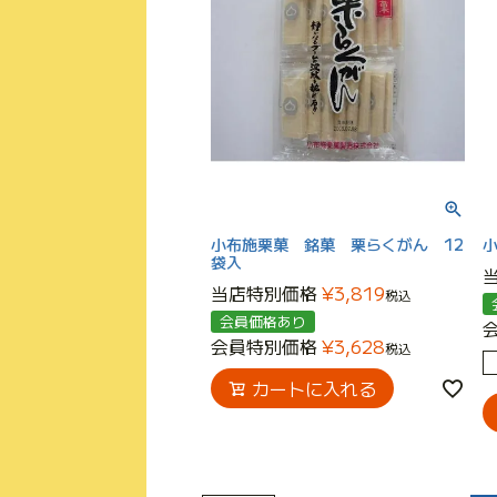
小布施栗菓 銘菓 栗らくがん 12
袋入
当店特別価格
¥
3,819
税込
会員価格あり
会員特別価格
¥
3,628
税込
カートに入れる