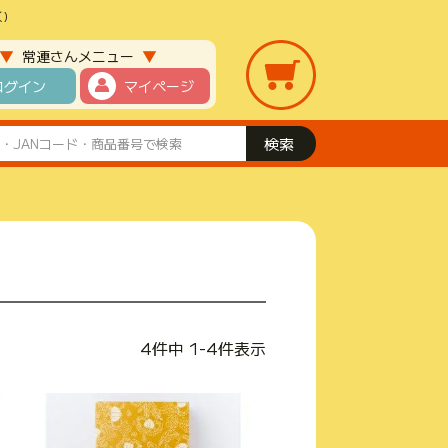
)
▼
▼
常連さんメニュー
ログイン
マイページ
4
件中
1
-
4
件表示