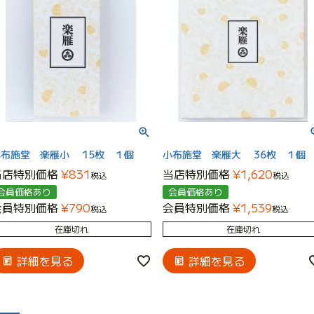
小布施堂 楽雁小 15枚 １個
小布施堂 楽雁大 36枚 １個
当店特別価格
¥
831
当店特別価格
¥
1,620
税込
税込
会員価格あり
会員価格あり
会員特別価格
¥
790
会員特別価格
¥
1,539
税込
税込
在庫切れ
在庫切れ
詳細を見る
詳細を見る