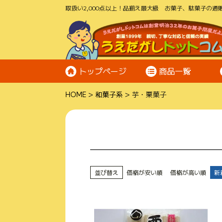
取扱い2,000点以上！品揃え最大級 お菓子、駄菓子の通販
トップページ
商品一覧
HOME
和菓子系
芋・栗菓子
並び替え
価格が安い順
価格が高い順
新