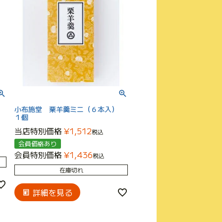
小布施堂 栗羊羹ミニ（６本入）
１個
当店特別価格
¥
1,512
税込
会員価格あり
会員特別価格
¥
1,436
税込
在庫切れ
詳細を見る