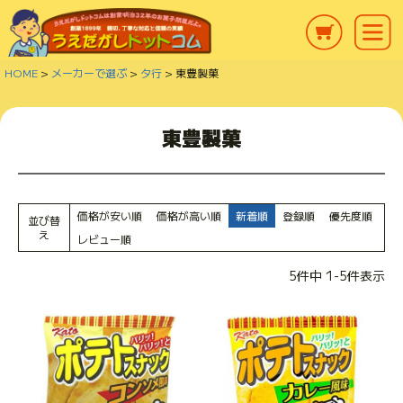
HOME
メーカーで選ぶ
タ行
東豊製菓
東豊製菓
価格が安い順
価格が高い順
新着順
登録順
優先度順
並び替
え
レビュー順
5
件中
1
-
5
件表示