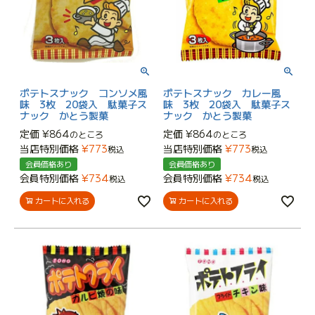
ポテトスナック コンソメ風
ポテトスナック カレー風
味 3枚 20袋入 駄菓子ス
味 3枚 20袋入 駄菓子ス
ナック かとう製菓
ナック かとう製菓
定価
¥
864
定価
¥
864
のところ
のところ
当店特別価格
¥
773
当店特別価格
¥
773
税込
税込
会員価格あり
会員価格あり
会員特別価格
¥
734
会員特別価格
¥
734
税込
税込
カートに入れる
カートに入れる