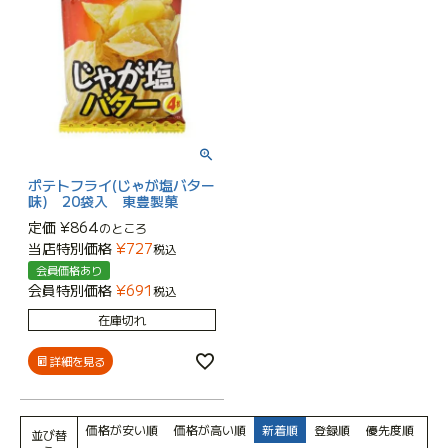
ポテトフライ(じゃが塩バター
味) 20袋入 東豊製菓
定価
¥
864
のところ
当店特別価格
¥
727
税込
会員価格あり
会員特別価格
¥
691
税込
在庫切れ
詳細を見る
価格が安い順
価格が高い順
新着順
登録順
優先度順
並び替