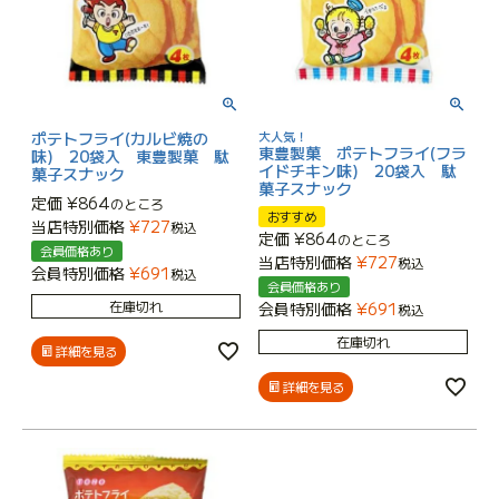
ポテトフライ(カルビ焼の
大人気！
東豊製菓 ポテトフライ(フラ
味) 20袋入 東豊製菓 駄
イドチキン味) 20袋入 駄
菓子スナック
菓子スナック
定価
¥
864
のところ
おすすめ
当店特別価格
¥
727
税込
定価
¥
864
のところ
会員価格あり
当店特別価格
¥
727
税込
会員特別価格
¥
691
税込
会員価格あり
在庫切れ
会員特別価格
¥
691
税込
在庫切れ
詳細を見る
詳細を見る