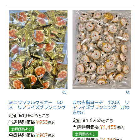
ミニワッフルクッキー 50
まねき猫ヨーチ 100入 リ
入 リアライズプランニング
アライズプランニング まね
きねこ
定価
¥
1,080
のところ
定価
¥
1,620
のところ
当店特別価格
¥
955
税込
当店特別価格
¥
1,433
税込
会員価格あり
会員価格あり
会員特別価格
¥
907
税込
会員特別価格
¥
1,360