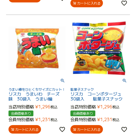
カートに入れる
うまい棒をひとくちサイズにカット！
駄菓子スナック
リスカ うまいわ チーズ
リスカ コーンポタージュ
味 30袋入 うまい輪
30袋入 駄菓子スナック
当店特別価格
¥
1,296
当店特別価格
¥
1,296
税込
税込
会員価格あり
会員価格あり
会員特別価格
¥
1,231
会員特別価格
¥
1,231
税込
税込
カートに入れる
カートに入れる