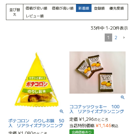
価格が安い順
価格が高い順
新着順
登録順
優先度順
並び替
え
レビュー順
33
件中
1
-
20
件表示
1
2
ココナッツクッキー 100
入 リアライズプランニング
定価
¥
1,296
のところ
ポテコロン のりしお味 50
入 リアライズプランニング
当店特別価格
¥
1,146
税込
会員価格あり
定価
¥
1,080
のところ