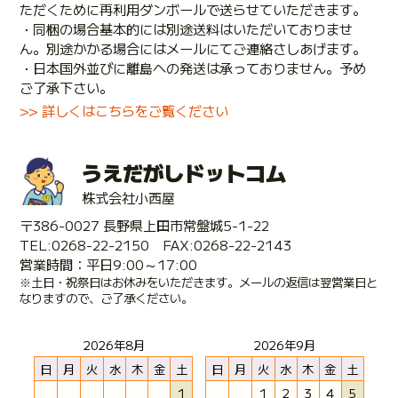
ただくために再利用ダンボールで送らせていただきます。
・同梱の場合基本的には別途送料はいただいておりませ
ん。別途かかる場合にはメールにてご連絡さしあげます。
・日本国外並びに離島への発送は承っておりません。予め
ご了承下さい。
>> 詳しくはこちらをご覧ください
うえだがしドットコム
株式会社小西屋
〒386-0027 長野県上田市常盤城5-1-22
TEL:0268-22-2150 FAX:0268-22-2143
営業時間：平日9:00～17:00
※土日・祝祭日はお休みをいただきます。メールの返信は翌営業日と
なりますので、ご了承ください。
2026年8月
2026年9月
日
月
火
水
木
金
土
日
月
火
水
木
金
土
1
1
2
3
4
5