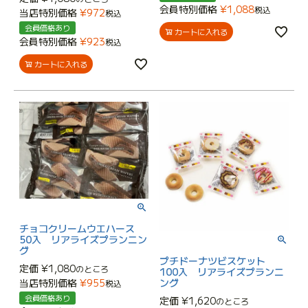
会員特別価格
¥
1,088
税込
当店特別価格
¥
972
税込
会員価格あり
カートに入れる
会員特別価格
¥
923
税込
カートに入れる
チョコクリームウエハース
50入 リアライズプランニン
グ
プチドーナツビスケット
定価
¥
1,080
のところ
100入 リアライズプランニ
当店特別価格
¥
955
ング
税込
会員価格あり
定価
¥
1,620
のところ