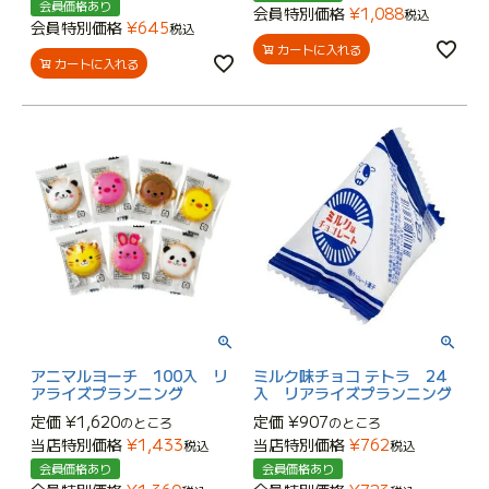
会員価格あり
会員特別価格
¥
1,088
税込
会員特別価格
¥
645
税込
カートに入れる
カートに入れる
アニマルヨーチ 100入 リ
ミルク味チョコ テトラ 24
アライズプランニング
入 リアライズプランニング
定価
¥
1,620
定価
¥
907
のところ
のところ
当店特別価格
¥
1,433
当店特別価格
¥
762
税込
税込
会員価格あり
会員価格あり