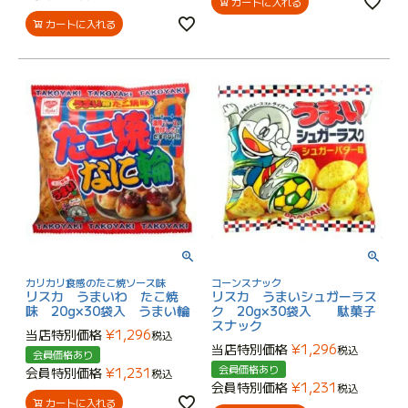
カートに入れる
カートに入れる
カリカリ食感のたこ焼ソース味
コーンスナック
リスカ うまいわ たこ焼
リスカ うまいシュガーラス
味 20g×30袋入 うまい輪
ク 20g×30袋入 駄菓子
スナック
当店特別価格
¥
1,296
税込
当店特別価格
¥
1,296
税込
会員価格あり
会員価格あり
会員特別価格
¥
1,231
税込
会員特別価格
¥
1,231
税込
カートに入れる