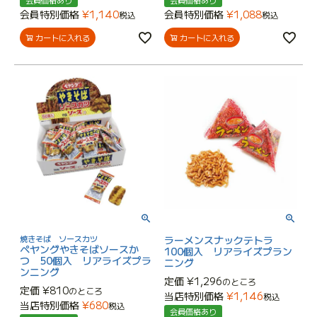
会員価格あり
会員価格あり
会員特別価格
¥
1,140
会員特別価格
¥
1,088
税込
税込
カートに入れる
カートに入れる
焼きそば ソースカツ
ラーメンスナックテトラ
ペヤングやきそばソースか
100個入 リアライズプラン
つ 50個入 リアライズプラ
ニング
ンニング
定価
¥
1,296
のところ
定価
¥
810
のところ
当店特別価格
¥
1,146
税込
当店特別価格
¥
680
税込
会員価格あり