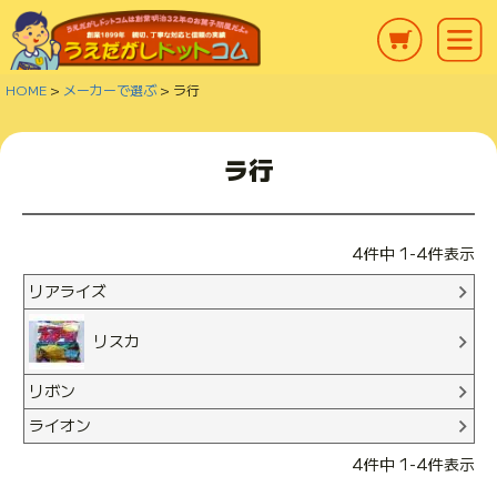
HOME
メーカーで選ぶ
ラ行
ラ行
4
件中
1
-
4
件表示
リアライズ
リスカ
リボン
ライオン
4
件中
1
-
4
件表示