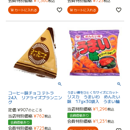
会員特別価格
¥
1,360
会員特別価格
¥
723
税込
税込
カートに入れる
カートに入れる
コーヒー味チョコ テトラ
うまい棒をひとくちサイズにカット
リスカ うまいわ めんたい
24入 リアライズプランニン
味 17g×30袋入 うまい輪
グ
当店特別価格
¥
1,296
税込
定価
¥
907
のところ
当店特別価格
¥
762
会員価格あり
税込
会員特別価格
¥
1,231
税込
会員価格あり
会員特別価格
¥
723
税込