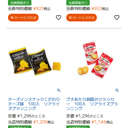
会員価格あり
会員価格あり
会員特別価格
¥
923
会員特別価格
¥
923
税込
税込
カートに入れる
カートに入れる
チーズインスナックこだわり
プチあたり前田のクラッカ
チーズ味 100入 リアライ
ー 100入 リアライズプラ
ズプランニング
ンニング
定価
¥
1,296
定価
¥
1,296
のところ
のところ
当店特別価格
¥
1,200
当店特別価格
¥
1,146
税込
税込