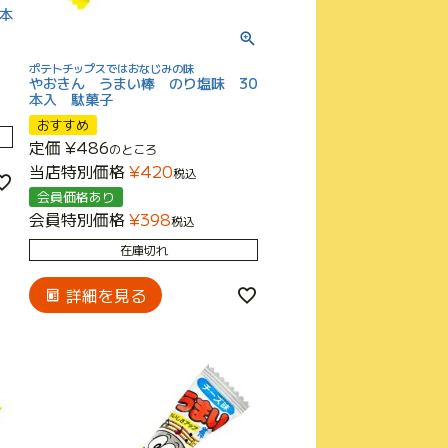
8本
ポテトチップスではおなじみの味
やおきん うまい棒 のり塩味 30
本入 駄菓子
おすすめ
定価
¥
486
のところ
当店特別価格
¥
420
税込
会員価格あり
会員特別価格
¥
398
税込
在庫切れ
詳細を見る