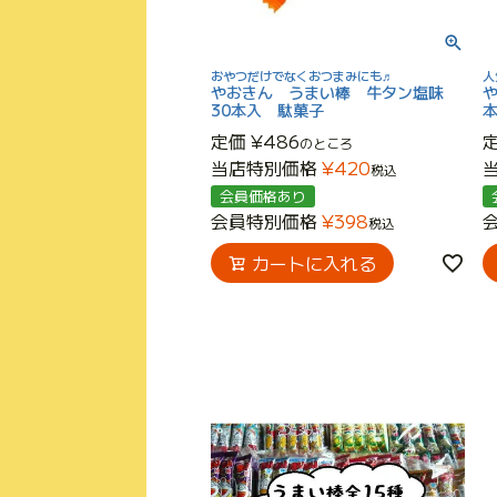
おやつだけでなくおつまみにも♬
人
やおきん うまい棒 牛タン塩味
30本入 駄菓子
定価
¥
486
のところ
当店特別価格
¥
420
税込
会員価格あり
会員特別価格
¥
398
税込
カートに入れる