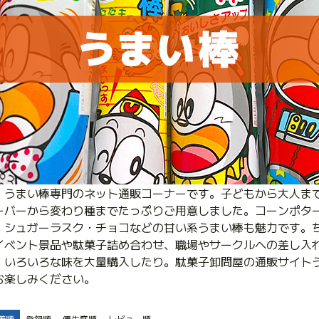
、うまい棒専門のネット通販コーナーです。子どもから大人ま
ーバーから変わり種までたっぷりご用意しました。コーンポタ
、シュガーラスク・チョコなどの甘い系うまい棒も魅力です。
イベント景品や駄菓子詰め合わせ、職場やサークルへの差し入
、いろいろな味を大量購入したり。駄菓子卸問屋の通販サイト
お楽しみください。
着順
登録順
優先度順
レビュー順