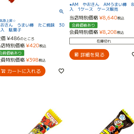
●AM やおきん AMうまい棒 
入 1ケース ケース販売
当店特別価格
¥
8,640
税込
気急上昇☆
やおきん うまい棒 たこ焼味 30
会員価格あり
本入 駄菓子
会員特別価格
¥
8,208
税込
定価
¥
486
のところ
在庫切れ
当店特別価格
¥
420
税込
会員価格あり
詳細を見る
会員特別価格
¥
398
税込
カートに入れる