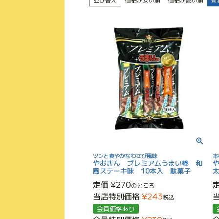
ツンと爽やかなわさび風味
本
やおきん プレミアムうまい棒 和
風ステーキ味 10本入 駄菓子
定価
¥
270
のところ
当店特別価格
¥
243
税込
会員価格あり