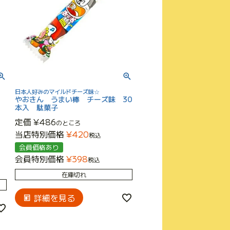
日本人好みのマイルドチーズ味☆
やおきん うまい棒 チーズ味 30
本入 駄菓子
定価
¥
486
のところ
当店特別価格
¥
420
税込
会員価格あり
会員特別価格
¥
398
税込
在庫切れ
詳細を見る