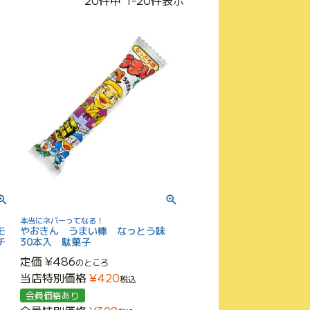
20
件中
1
-
20
件表示
本当にネバーってなる！
モ
やおきん うまい棒 なっとう味
チ
30本入 駄菓子
定価
¥
486
のところ
当店特別価格
¥
420
税込
会員価格あり