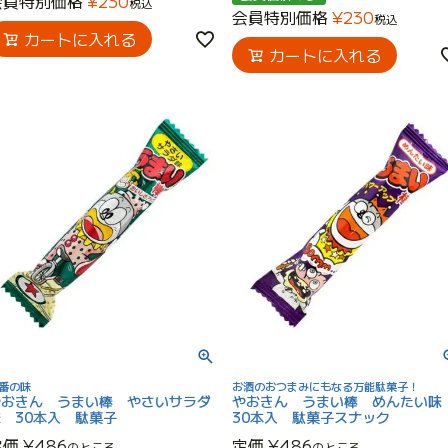
会員特別価格
¥
230
税込
会員特別価格
¥
230
税込
カートに入れる
カートに入れる
番の味
お酒のおつまみにもなる万能駄菓子！
やおきん うまい棒 やさいサラダ
やおきん うまい棒 めんたい
 30本入 駄菓子
30本入 駄菓子スナック
定価
¥
486
定価
¥
486
のところ
のところ