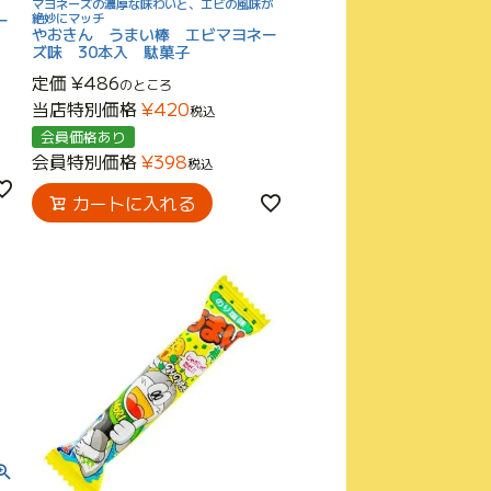
マヨネーズの濃厚な味わいと、エビの風味が
ー
絶妙にマッチ
やおきん うまい棒 エビマヨネー
ズ味 30本入 駄菓子
定価
¥
486
のところ
当店特別価格
¥
420
税込
会員価格あり
会員特別価格
¥
398
税込
カートに入れる