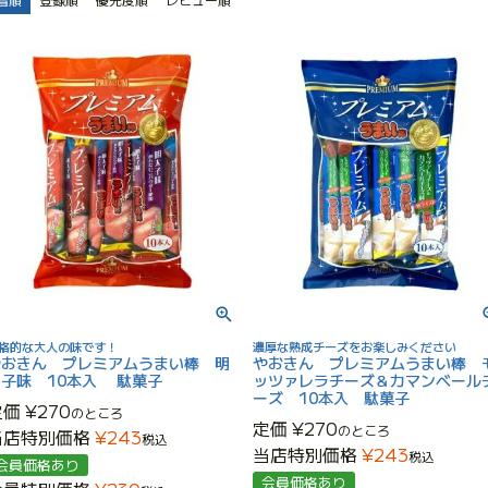
格的な大人の味です！
濃厚な熟成チーズをお楽しみください
やおきん プレミアムうまい棒 明
やおきん プレミアムうまい棒 
太子味 10本入 駄菓子
ッツァレラチーズ＆カマンベール
ーズ 10本入 駄菓子
定価
¥
270
のところ
定価
¥
270
のところ
当店特別価格
¥
243
税込
当店特別価格
¥
243
税込
会員価格あり
会員価格あり