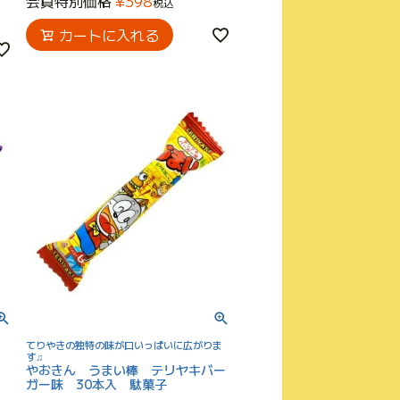
会員特別価格
¥
398
税込
カートに入れる
てりやきの独特の味が口いっぱいに広がりま
味
す♫
やおきん うまい棒 テリヤキバー
ガー味 30本入 駄菓子