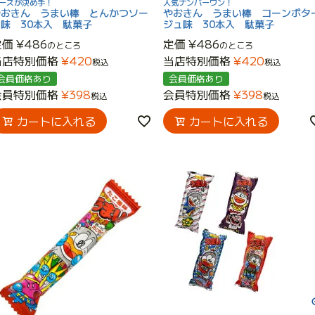
ースが決め手！
人気ナンバーワン！
やおきん うまい棒 とんかつソー
やおきん うまい棒 コーンポタ
ス味 30本入 駄菓子
ジュ味 30本入 駄菓子
定価
¥
486
定価
¥
486
のところ
のところ
当店特別価格
¥
420
当店特別価格
¥
420
税込
税込
会員価格あり
会員価格あり
会員特別価格
¥
398
会員特別価格
¥
398
税込
税込
カートに入れる
カートに入れる