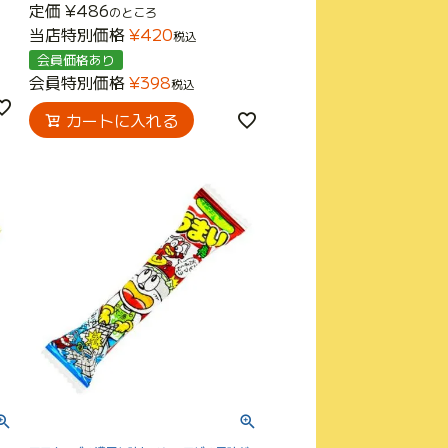
定価
¥
486
のところ
当店特別価格
¥
420
税込
会員価格あり
会員特別価格
¥
398
税込
カートに入れる