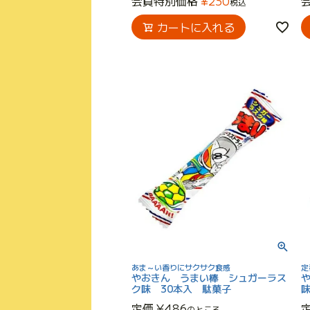
会員特別価格
¥
230
税込
カートに入れる
あま～い香りにサクサク食感
定
やおきん うまい棒 シュガーラス
ク味 30本入 駄菓子
味
定価
¥
486
のところ