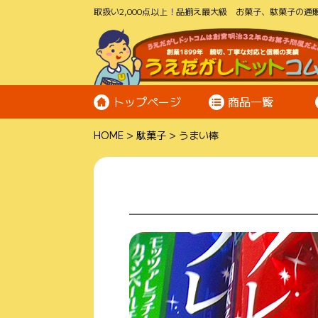
取扱い2,000点以上！品揃え最大級 お菓子、駄菓子の通販
トップページ
商品一覧
HOME
駄菓子
うまい棒