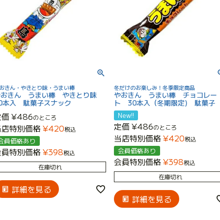
おきん・やきとり味・うまい棒
冬だけのお楽しみ！冬季限定商品
やおきん うまい棒 やきとり味
やおきん うまい棒 チョコレー
30本入 駄菓子スナック
ト 30本入（冬期限定) 駄菓子
定価
¥
486
New!!
のところ
定価
¥
486
当店特別価格
¥
420
のところ
税込
当店特別価格
¥
420
税込
会員価格あり
会員特別価格
¥
398
会員価格あり
税込
会員特別価格
¥
398
税込
在庫切れ
在庫切れ
詳細を見る
詳細を見る