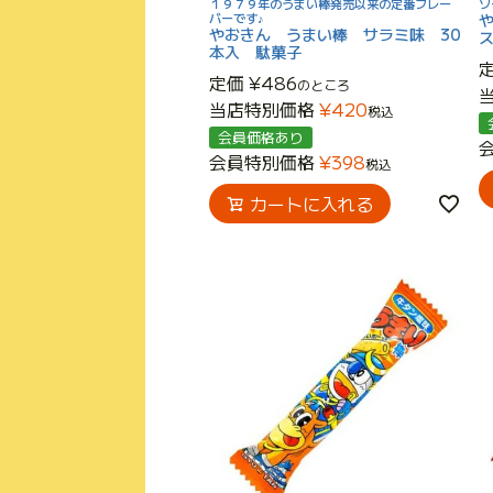
１９７９年のうまい棒発売以来の定番フレー
ソ
バーです♪
やおきん うまい棒 サラミ味 30
本入 駄菓子
定価
¥
486
のところ
当店特別価格
¥
420
税込
会員価格あり
会員特別価格
¥
398
税込
カートに入れる