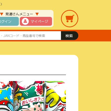
)
▼
▼
常連さんメニュー
ログイン
マイページ