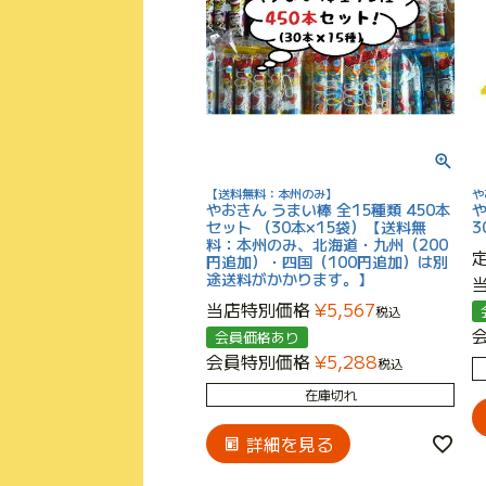
【送料無料：本州のみ】
や
やおきん うまい棒 全15種類 450本
セット （30本×15袋）【送料無
料：本州のみ、北海道・九州（200
円追加）・四国（100円追加）は別
途送料がかかります。】
当店特別価格
¥
5,567
税込
会員価格あり
会員特別価格
¥
5,288
税込
在庫切れ
詳細を見る