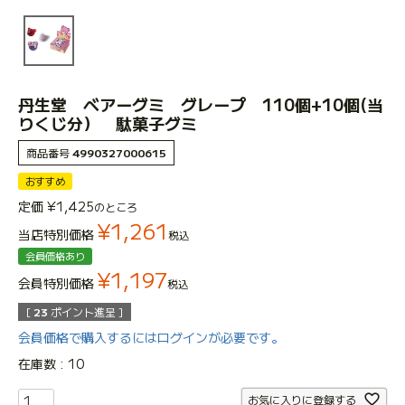
丹生堂 ベアーグミ グレープ 110個+10個(当
りくじ分） 駄菓子グミ
商品番号
4990327000615
おすすめ
定価
¥
1,425
のところ
¥
1,261
当店特別価格
税込
会員価格あり
¥
1,197
会員特別価格
税込
[
23
ポイント進呈 ]
会員価格で購入するにはログインが必要です。
在庫数
10
お気に入りに登録する