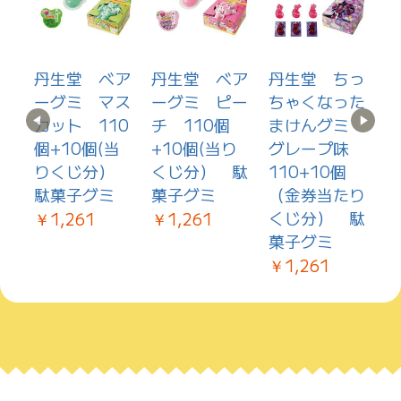
品
丹生堂 ベア
丹生堂 ベア
丹生堂 ちっ
せ
ーグミ マス
ーグミ ピー
ちゃくなった
ー
カット 110
チ 110個
まけんグミ
1
個
個+10個(当
+10個(当り
グレープ味
装
駄
りくじ分）
くじ分） 駄
110+10個
い
駄菓子グミ
菓子グミ
（金券当たり
くじ分） 駄
￥1,261
￥1,261
菓子グミ
￥
￥1,261