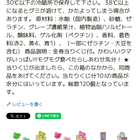
30℃以下の冷暗所で保存して下さい。 38℃以上
になるとグミが溶けて、かたよってしまう場合が
あります。 原材料：水飴（国内製造）、砂糖、ゼ
ラチン、グレープ濃縮果汁、植物油脂/ソルビトー
ル、酸味料、ゲル化剤（ペクチン）、香料、着色
料(赤2、黄4、青1）、（一部にゼラチン・大豆を
含む） 商品説明：金券当りくじ付。かわいいクマ
がいっぱい!!モグモグ食べたらしあわせ気分！ ★
当りくじが出ましたら、この箱のなかから、同商
品をあげてください。当たりくじ分10ｺの商品が
余分にはいっています。総数120個となっていま
す。
レビューを書く