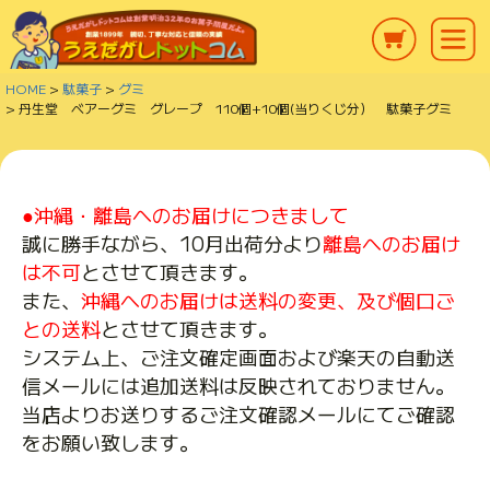
HOME
駄菓子
グミ
丹生堂 ベアーグミ グレープ 110個+10個(当りくじ分） 駄菓子グミ
●沖縄・離島へのお届けにつきまして
誠に勝手ながら、10月出荷分より
離島へのお届け
は不可
とさせて頂きます。
また、
沖縄へのお届けは送料の変更、及び個口ご
との送料
とさせて頂きます。
システム上、ご注文確定画面および楽天の自動送
信メールには追加送料は反映されておりません。
当店よりお送りするご注文確認メールにてご確認
をお願い致します。