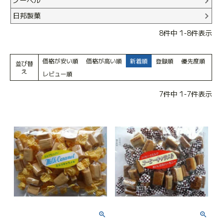
ノーベル
日邦製菓
8
件中
1
-
8
件表示
価格が安い順
価格が高い順
新着順
登録順
優先度順
並び替
え
レビュー順
7
件中
1
-
7
件表示