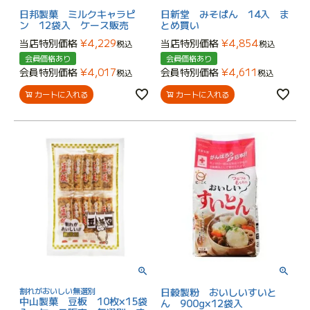
日邦製菓 ミルクキャラピ
日新堂 みそぱん 14入 ま
ン 12袋入 ケース販売
とめ買い
当店特別価格
¥
4,229
当店特別価格
¥
4,854
税込
税込
会員価格あり
会員価格あり
会員特別価格
¥
4,017
会員特別価格
¥
4,611
税込
税込
カートに入れる
カートに入れる
割れがおいしい無選別
日穀製粉 おいしいすいと
中山製菓 豆板 10枚×15袋
ん 900g×12袋入