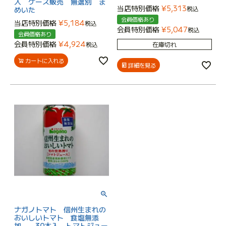
入 ケース販売 無選別 ま
当店特別価格
¥
5,313
税込
めいた
会員価格あり
当店特別価格
¥
5,184
税込
会員特別価格
¥
5,047
税込
会員価格あり
会員特別価格
¥
4,924
税込
在庫切れ
カートに入れる
詳細を見る
ナガノトマト 信州生まれの
おいしいトマト 食塩無添
加 30本入 トマトジュー