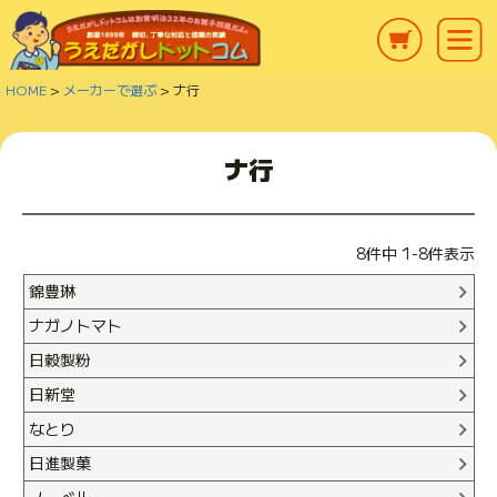
HOME
メーカーで選ぶ
ナ行
ナ行
8
件中
1
-
8
件表示
錦豊琳
ナガノトマト
日穀製粉
日新堂
なとり
日進製菓