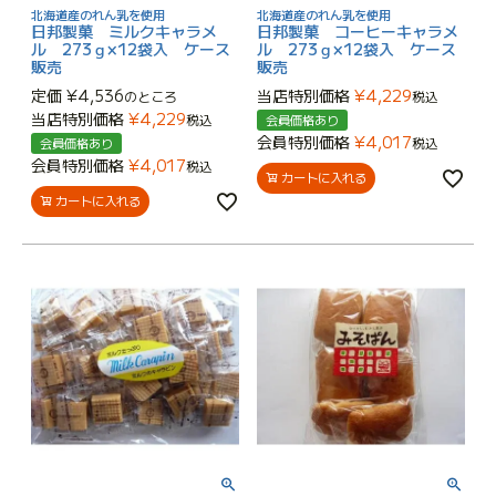
北海道産のれん乳を使用
北海道産のれん乳を使用
日邦製菓 ミルクキャラメ
日邦製菓 コーヒーキャラメ
ル 273ｇ×12袋入 ケース
ル 273ｇ×12袋入 ケース
販売
販売
定価
¥
4,536
当店特別価格
¥
4,229
のところ
税込
当店特別価格
¥
4,229
税込
会員価格あり
会員特別価格
¥
4,017
税込
会員価格あり
会員特別価格
¥
4,017
税込
カートに入れる
カートに入れる