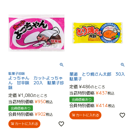
駄菓子珍味
菓道 とり焼さん太郎 30入
よっちゃん カットよっちゃ
駄菓子
ん 甘辛味 20入 駄菓子珍
定価
¥
486
のところ
味
当店特別価格
¥
437
税込
定価
¥
1,080
のところ
会員価格あり
当店特別価格
¥
950
税込
会員特別価格
¥
414
税込
会員価格あり
会員特別価格
¥
902
税込
カートに入れる
カートに入れる