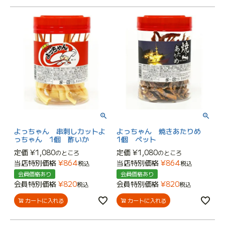
よっちゃん 串刺しカットよ
よっちゃん 焼きあたりめ
っちゃん 1個 酢いか
1個 ペット
定価
¥
1,080
定価
¥
1,080
のところ
のところ
当店特別価格
¥
864
当店特別価格
¥
864
税込
税込
会員価格あり
会員価格あり
会員特別価格
¥
820
会員特別価格
¥
820
税込
税込
カートに入れる
カートに入れる