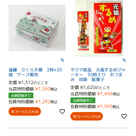
遠藤 さくら大根 2枚×20
タクマ食品 元祖するめジャ
袋 ケース販売
ーキー 50枚入り おつま
み 珍味 駄菓子
定価
¥
1,512
のところ
定価
¥
1,620
のところ
当店特別価格
¥
1,360
税込
当店特別価格
¥
1,466
税込
会員価格あり
会員価格あり
会員特別価格
¥
1,292
税込
会員特別価格
¥
1,393
税込
カートに入れる
カートに入れる