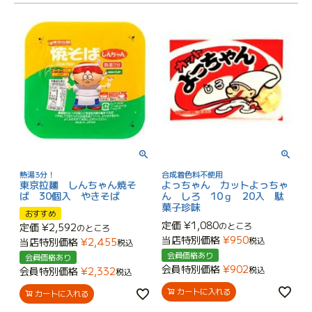
熱湯3分！
合成着色料不使用
東京拉麺 しんちゃん焼そ
よっちゃん カットよっちゃ
ば 30個入 やきそば
ん しろ 10ｇ 20入 駄
菓子珍味
おすすめ
定価
¥
1,080
のところ
定価
¥
2,592
のところ
当店特別価格
¥
950
税込
当店特別価格
¥
2,455
税込
会員価格あり
会員価格あり
会員特別価格
¥
902
税込
会員特別価格
¥
2,332
税込
カートに入れる
カートに入れる