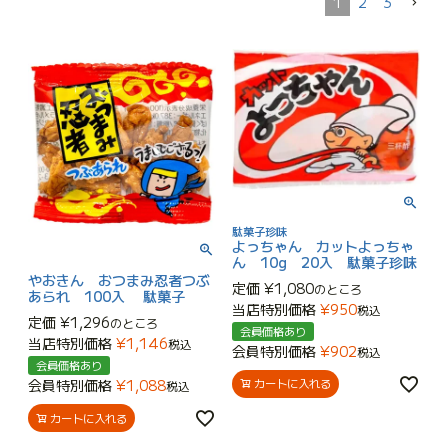
1
2
3
駄菓子珍味
よっちゃん カットよっちゃ
ん 10g 20入 駄菓子珍味
やおきん おつまみ忍者つぶ
定価
¥
1,080
のところ
あられ 100入 駄菓子
当店特別価格
¥
950
税込
定価
¥
1,296
のところ
会員価格あり
当店特別価格
¥
1,146
税込
会員特別価格
¥
902
税込
会員価格あり
カートに入れる
会員特別価格
¥
1,088
税込
カートに入れる