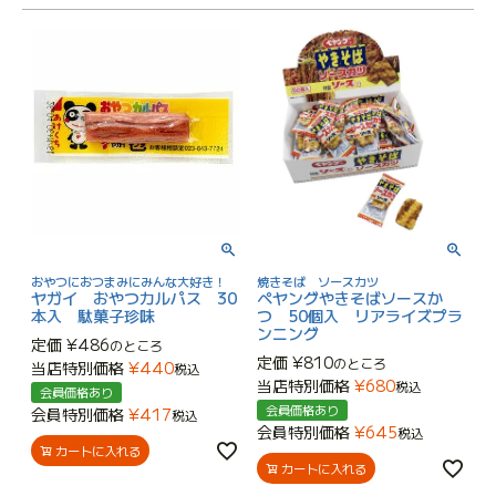
おやつにおつまみにみんな大好き！
焼きそば ソースカツ
ヤガイ おやつカルパス 30
ペヤングやきそばソースか
本入 駄菓子珍味
つ 50個入 リアライズプラ
ンニング
定価
¥
486
のところ
定価
¥
810
のところ
当店特別価格
¥
440
税込
当店特別価格
¥
680
税込
会員価格あり
会員価格あり
会員特別価格
¥
417
税込
会員特別価格
¥
645
税込
カートに入れる
カートに入れる