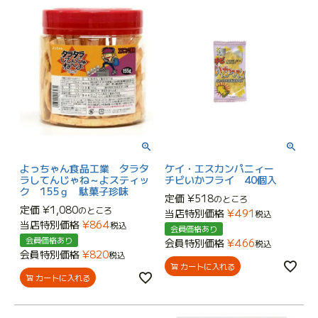
よっちゃん食品工業 タラタ
ケイ・エスカンパニィー
ラしてんじゃね～よスティッ
チビいかフライ 40個入
ク 155ｇ 駄菓子珍味
定価
¥
518
のところ
定価
¥
1,080
のところ
当店特別価格
¥
491
税込
当店特別価格
¥
864
税込
会員価格あり
会員価格あり
会員特別価格
¥
466
税込
会員特別価格
¥
820
税込
カートに入れる
カートに入れる