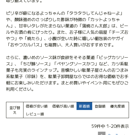
取り揃えています。
ピリ辛が癖になるよっちゃんの「タラタラしてんじゃねーよ」
や、酸味強めのさっぱりした酢味が特徴の「カットよっちゃ
ん」、甘辛いタレがたまらない菓道の「蒲焼さん太郎」は、ビー
ルやお酒の肴にぴったり。また、お子様に人気の扇屋「チーズお
やつ」や「焼たら」、小腹が空いた時に嬉しい個包装のヤガイ
「おやつカルパス」も箱買い、大人買いがおすすめです。
さらに、濃いめのソース味が食欲をそそる菓道「ビッグカツソー
ス」、「ちび勝ソース」「ペヤングソースかつ」など、カツ系駄
菓子も充実のラインナップ。昔懐かしい駄菓子屋さんのおつまみ
系駄菓子（珍味）を、駄菓子卸問屋ならではのお得な価格でお手
軽にお楽しみいただけます。まとめ買いやイベント用にもぜひご
利用ください。
価格が安い順
価格が高い順
新着順
登録順
優先度順
並び替
え
レビュー順
59
件中
1
-
20
件表示