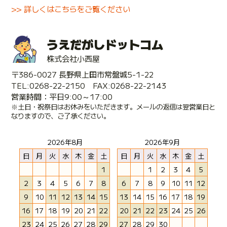
>> 詳しくはこちらをご覧ください
うえだがしドットコム
株式会社小西屋
〒386-0027 長野県上田市常盤城5-1-22
TEL:0268-22-2150 FAX:0268-22-2143
営業時間：平日9:00～17:00
※土日・祝祭日はお休みをいただきます。メールの返信は翌営業日と
なりますので、ご了承ください。
2026年8月
2026年9月
日
月
火
水
木
金
土
日
月
火
水
木
金
土
1
1
2
3
4
5
2
3
4
5
6
7
8
6
7
8
9
10
11
12
9
10
11
12
13
14
15
13
14
15
16
17
18
19
16
17
18
19
20
21
22
20
21
22
23
24
25
26
23
24
25
26
27
28
29
27
28
29
30