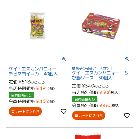
ケイ・エスカンパニィー
駄菓子の定番ソースカツ！
ケイ・エスカンパニィー ち
チビマヨイ～カ 40個入
び勝ソース 50個入
定価
¥
518
のところ
定価
¥
540
のところ
当店特別価格
¥
491
税込
当店特別価格
¥
506
税込
会員価格あり
会員価格あり
会員特別価格
¥
466
税込
会員特別価格
¥
480
税込
カートに入れる
カートに入れる