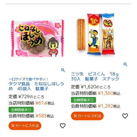
三ツ矢 ビスくん 18ｇ
30入 駄菓子 スナック
一口サイズで食べやすい！
タクマ食品 たねなしほしう
定価
¥
1,620
のところ
め 45袋入 駄菓子
当店特別価格
¥
1,360
税込
定価
¥
729
のところ
会員価格あり
当店特別価格
¥
614
税込
会員特別価格
¥
1,292
税込
会員価格あり
会員特別価格
¥
583
税込
カートに入れる
カートに入れる