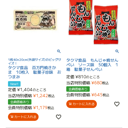
1枚40×20cm(外袋サイズ)のビッグサ
タクマ食品 もんじゃ焼せん
イズ！
べい ソース味 50個入 1
タクマ食品 百万円焼きか
箱 駄菓子せんべい
ま 10枚入 駄菓子珍味 お
つまみ
定価
¥
810
のところ
当店特別価格
¥
680
税込
New!!
定価
¥
1,404
会員価格あり
のところ
会員特別価格
¥
645
税込
当店特別価格
¥
1,242
税込
会員価格あり
カートに入れる
会員特別価格
¥
1,179
税込
カートに入れる