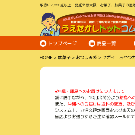
取扱い2,000点以上！品揃え最大級 お菓子、駄菓子の通販
トップページ
商品一覧
HOME
駄菓子
おつまみ系
ヤガイ おやつ
●沖縄・離島へのお届けにつきまして
誠に勝手ながら、10月出荷分より
離島へ
また、
沖縄へのお届けは送料の変更、及び
システム上、ご注文確定画面および楽天の
当店よりお送りするご注文確認メールにて