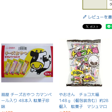
レビューを書
扇屋 チーズおやつ カマンベ
やおきん チョコ大福
ール入り 48本入 駄菓子珍
148ｇ（個包装含む）約28
味
個入 駄菓子 マシュマロ