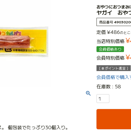
おやつにおつまみ
ヤガイ おや
商品番号
4903020
定価
¥
486
のとこ
¥
当店特別価格
会員価格あり
¥
会員特別価格
[
8
ポイント進呈 ]
会員価格で購入
在庫数
58
。 個包装でたっぷり30個入り。