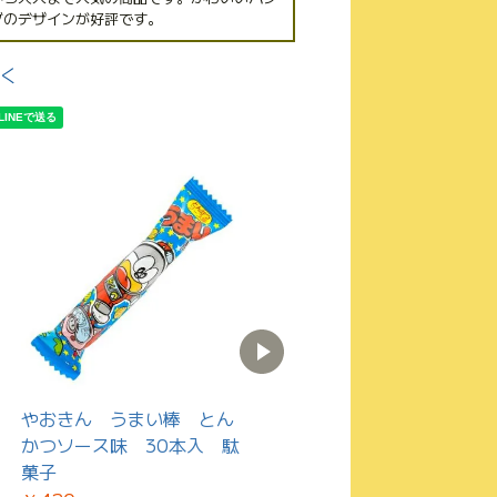
ダのデザインが好評です。
く
やおきん うまい棒 とん
やおきん うまい棒 たこ
かつソース味 30本入 駄
焼味 30本入 駄菓子
菓子
￥420