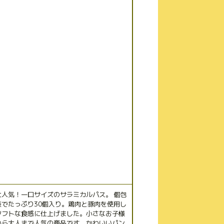
大人気！一口サイズのサラミカルパス。 個包
装でたっぷり30個入り。鶏肉と豚肉を使用し
ソフトな食感に仕上げました。小さなお子様
から大人まで人気の商品です。かわいいパン