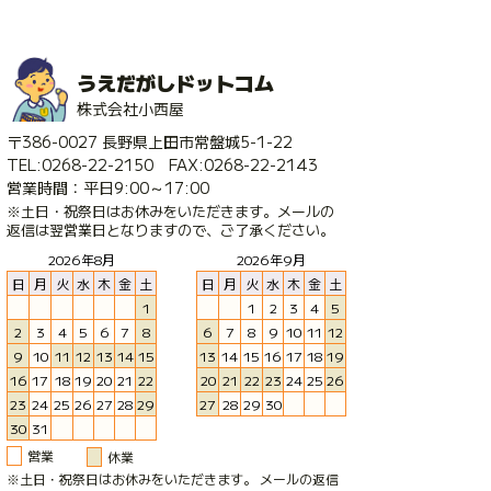
うえだがしドットコム
株式会社小西屋
〒386-0027 長野県上田市常盤城5-1-22
TEL:0268-22-2150 FAX:0268-22-2143
営業時間：平日9:00～17:00
※土日・祝祭日はお休みをいただきます。メールの
返信は翌営業日となりますので、ご了承ください。
2026年8月
2026年9月
日
月
火
水
木
金
土
日
月
火
水
木
金
土
1
1
2
3
4
5
2
3
4
5
6
7
8
6
7
8
9
10
11
12
9
10
11
12
13
14
15
13
14
15
16
17
18
19
16
17
18
19
20
21
22
20
21
22
23
24
25
26
23
24
25
26
27
28
29
27
28
29
30
30
31
営業
休業
※土日・祝祭日はお休みをいただきます。 メールの返信