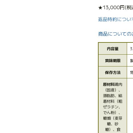
★13,000円
返品特約につい
商品についての
内容量
3
賞味期限
保存方法
原材料
鶏肉
（国産）、
豚脂肪、結
着材料（粗
ゼラチン、
でん粉）、
糖類（麦芽
糖、砂
糖）、食