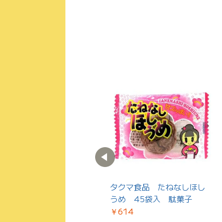
アトリオン パチパチパニ
タクマ食品 たねなしほし
ック！グレープ味 24個
うめ 45袋入 駄菓子
入 駄菓子 キャンディ
￥614