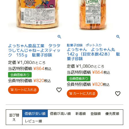
よっちゃん食品工業 タラタ
駄菓子珍味 ポット入り
よっちゃん よっちゃん丸
ラしてんじゃね～よスティッ
142ｇ（目安本数42本） 駄
ク 155ｇ 駄菓子珍味
菓子珍味
定価
¥
1,080
のところ
定価
¥
1,080
のところ
当店特別価格
¥
864
税込
当店特別価格
¥
864
税込
会員価格あり
会員価格あり
会員特別価格
¥
820
税込
会員特別価格
¥
820
税込
カートに入れる
カートに入れる
価格が安い順
価格が高い順
新着順
登録順
優先度順
並び替
え
レビュー順