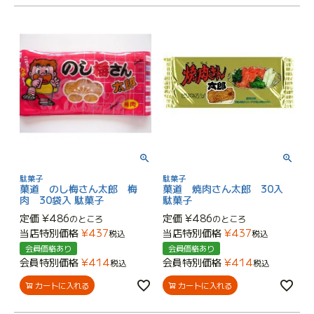
駄菓子
駄菓子
菓道 のし梅さん太郎 梅
菓道 焼肉さん太郎 30入
肉 30袋入 駄菓子
駄菓子
定価
¥
486
定価
¥
486
のところ
のところ
当店特別価格
¥
437
当店特別価格
¥
437
税込
税込
会員価格あり
会員価格あり
会員特別価格
¥
414
会員特別価格
¥
414
税込
税込
カートに入れる
カートに入れる