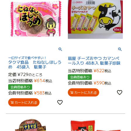
一口サイズで食べやすい！
扇屋 チーズおやつ カマンベ
タクマ食品 たねなしほしう
ール入り 48本入 駄菓子珍味
め 45袋入 駄菓子
当店特別価格
¥
622
税込
定価
¥
729
のところ
会員価格あり
当店特別価格
¥
614
税込
会員特別価格
¥
590
税込
会員価格あり
会員特別価格
¥
583
カートに入れる
税込
カートに入れる