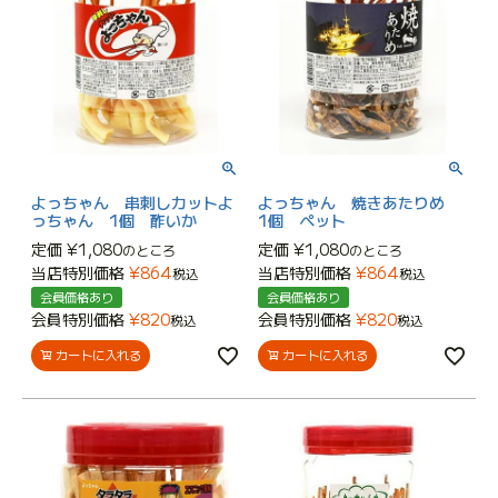
よっちゃん 串刺しカットよ
よっちゃん 焼きあたりめ
っちゃん 1個 酢いか
1個 ペット
定価
¥
1,080
定価
¥
1,080
のところ
のところ
当店特別価格
¥
864
当店特別価格
¥
864
税込
税込
会員価格あり
会員価格あり
会員特別価格
¥
820
会員特別価格
¥
820
税込
税込
カートに入れる
カートに入れる