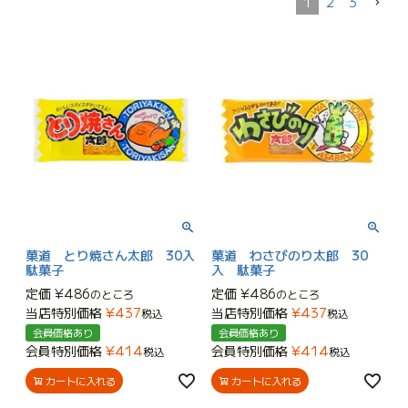
1
2
3
菓道 とり焼さん太郎 30入
菓道 わさびのり太郎 30
駄菓子
入 駄菓子
定価
¥
486
定価
¥
486
のところ
のところ
当店特別価格
¥
437
当店特別価格
¥
437
税込
税込
会員価格あり
会員価格あり
会員特別価格
¥
414
会員特別価格
¥
414
税込
税込
カートに入れる
カートに入れる