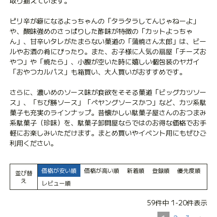
取り揃えています。
ピリ辛が癖になるよっちゃんの「タラタラしてんじゃねーよ」
や、酸味強めのさっぱりした酢味が特徴の「カットよっちゃ
ん」、甘辛いタレがたまらない菓道の「蒲焼さん太郎」は、ビー
ルやお酒の肴にぴったり。また、お子様に人気の扇屋「チーズお
やつ」や「焼たら」、小腹が空いた時に嬉しい個包装のヤガイ
「おやつカルパス」も箱買い、大人買いがおすすめです。
さらに、濃いめのソース味が食欲をそそる菓道「ビッグカツソー
ス」、「ちび勝ソース」「ペヤングソースかつ」など、カツ系駄
菓子も充実のラインナップ。昔懐かしい駄菓子屋さんのおつまみ
系駄菓子（珍味）を、駄菓子卸問屋ならではのお得な価格でお手
軽にお楽しみいただけます。まとめ買いやイベント用にもぜひご
利用ください。
価格が安い順
価格が高い順
新着順
登録順
優先度順
並び替
え
レビュー順
59
件中
1
-
20
件表示