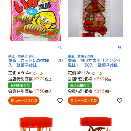
菓道・駄菓子珍味
菓道・駄菓子珍味
菓道 カットいか太郎 20
菓道 甘いか太郎（メンタイ
入 駄菓子珍味
風味） 30入 駄菓子珍味
定価
¥
864
定価
¥
972
のところ
のところ
当店特別価格
¥
777
当店特別価格
¥
859
税込
税込
会員価格あり
会員価格あり
会員特別価格
¥
738
会員特別価格
¥
816
税込
税込
カートに入れる
カートに入れる