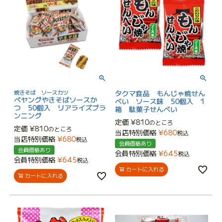
焼きそば ソースカツ
タクマ食品 もんじゃ焼せん
ペヤングやきそばソースか
べい ソース味 50個入 1
つ 50個入 リアライズプラ
箱 駄菓子せんべい
ンニング
定価
¥
810
のところ
定価
¥
810
のところ
当店特別価格
¥
680
税込
当店特別価格
¥
680
税込
会員価格あり
会員価格あり
会員特別価格
¥
645
税込
会員特別価格
¥
645
税込
カートに入れる
カートに入れる