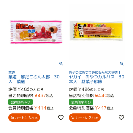
菓道
おやつにおつまみにみんな大好き！
菓道 酢だこさん太郎 30
ヤガイ おやつカルパス 30
入 菓道
本入 駄菓子珍味
定価
¥
486
定価
¥
486
のところ
のところ
当店特別価格
¥
437
当店特別価格
¥
440
税込
税込
会員価格あり
会員価格あり
会員特別価格
¥
414
会員特別価格
¥
417
税込
税込
カートに入れる
カートに入れる