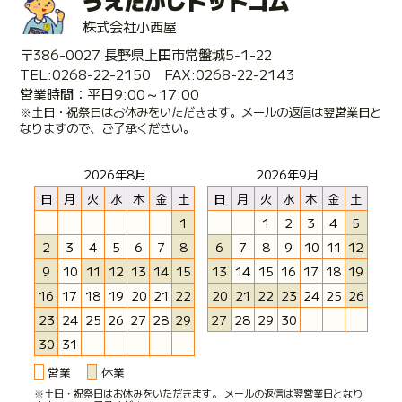
うえだがしドットコム
株式会社小西屋
〒386-0027 長野県上田市常盤城5-1-22
TEL:0268-22-2150 FAX:0268-22-2143
営業時間：平日9:00～17:00
※土日・祝祭日はお休みをいただきます。メールの返信は翌営業日と
なりますので、ご了承ください。
2026年8月
2026年9月
日
月
火
水
木
金
土
日
月
火
水
木
金
土
1
1
2
3
4
5
2
3
4
5
6
7
8
6
7
8
9
10
11
12
9
10
11
12
13
14
15
13
14
15
16
17
18
19
16
17
18
19
20
21
22
20
21
22
23
24
25
26
23
24
25
26
27
28
29
27
28
29
30
30
31
営業
休業
※土日・祝祭日はお休みをいただきます。 メールの返信は翌営業日となり