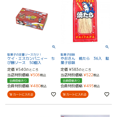
駄菓子の定番ソースカツ！
駄菓子珍味
ケイ・エスカンパニィー ち
やおきん 焼たら 36入 駄
び勝ソース 50個入
菓子珍味
定価
¥
540
定価
¥
583
のところ
のところ
当店特別価格
¥
506
当店特別価格
¥
522
税込
税込
会員価格あり
会員価格あり
会員特別価格
¥
480
会員特別価格
¥
495
税込
税込
カートに入れる
カートに入れる