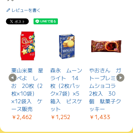
レビューを書く
品
栗山米菓 星
森永 ムーン
やおきん ガ
か
たべよ し
ライト 14
トープレミア
枚入
お 20枚（2
枚（2枚パッ
ムショコラ
ー
味
枚×10袋）
ク×7袋）×5
2枚入 30
×12袋入 ケ
箱入 ビスケ
個 駄菓子ク
ース販売
ット
ッキー
￥2,462
￥1,252
￥1,433
￥