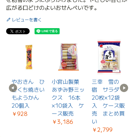
広がる口どけのよいおせんべいです。
レビューを書く
か
やおきん ひ
小宮山製菓
三幸 雪の
とくち焼きい
あずみ野ミッ
宿 サラダ
もようかん
クス 16本
20枚×12袋
2
20個入
×10袋入 ケ
入 ケース販
ース販売
売 まとめ買
￥928
￥
い
￥3,186
￥2,799