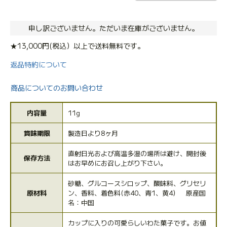
申し訳ございません。ただいま在庫がございません。
★13,000円(税込）以上で送料無料です。
返品特約について
商品についてのお問い合わせ
内容量
11g
賞味期限
製造日より8ヶ月
直射日光および高温多湿の場所は避け、開封後
保存方法
はお早めにお召し上がり下さい。
砂糖、グルコースシロップ、酸味料、グリセリ
原材料
ン、香料、着色料(赤40、青1、黄4） 原産国
名：中国
カップに入りの可愛らしいわた菓子です。お値