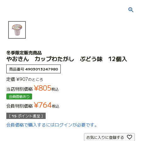
冬季限定販売商品
やおきん カップわたがし ぶどう味 12個入
商品番号
4903013247980
定価
¥
907
のところ
¥
805
当店特別価格
税込
会員価格あり
¥
764
会員特別価格
税込
[
15
ポイント進呈 ]
会員価格で購入するにはログインが必要です。
お気に入りに登録する