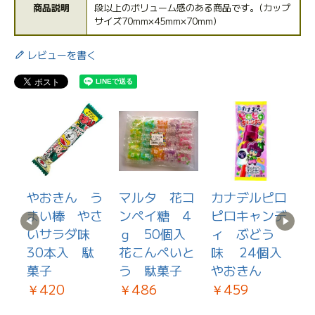
商品説明
段以上のボリューム感のある商品です。(カップ
サイズ70mm×45mm×70mm)
レビューを書く
フ
やおきん う
マルタ 花コ
カナデルピロ
オ
ガ
まい棒 やさ
ンペイ糖 4
ピロキャンデ
ツ
いサラダ味
ｇ 50個入
ィ ぶどう
入
個
30本入 駄
花こんぺいと
味 24個入
￥
あ
菓子
う 駄菓子
やおきん
駄
￥420
￥486
￥459