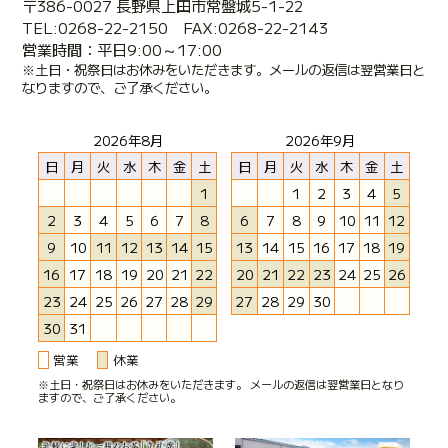
〒386-0027 長野県上田市常盤城5-1-22
TEL:0268-22-2150 FAX:0268-22-2143
営業時間：平日9:00～17:00
※土日・祝祭日はお休みをいただきます。メールの返信は翌営業日と
なりますので、ご了承ください。
2026年8月
2026年9月
日
月
火
水
木
金
土
日
月
火
水
木
金
土
1
1
2
3
4
5
2
3
4
5
6
7
8
6
7
8
9
10
11
12
9
10
11
12
13
14
15
13
14
15
16
17
18
19
16
17
18
19
20
21
22
20
21
22
23
24
25
26
23
24
25
26
27
28
29
27
28
29
30
30
31
営業
休業
※土日・祝祭日はお休みをいただきます。 メールの返信は翌営業日となり
ますので、ご了承ください。