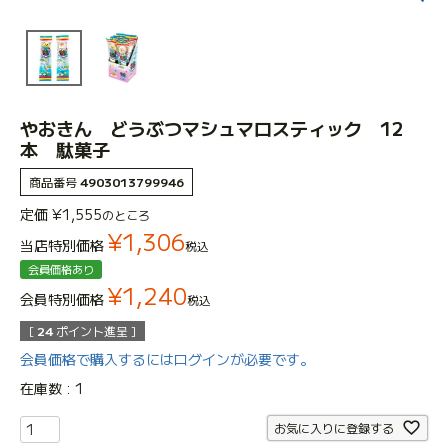
やおきん どうぶつマシュマロスティック 12
本 駄菓子
商品番号
4903013799946
定価
¥
1,555
のところ
¥
1,306
当店特別価格
税込
会員価格あり
¥
1,240
会員特別価格
税込
[
24
ポイント進呈 ]
会員価格で購入するにはログインが必要です。
在庫数
1
お気に入りに登録する