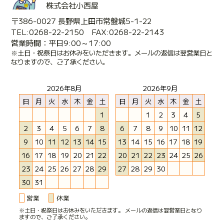
株式会社小西屋
〒386-0027 長野県上田市常盤城5-1-22
TEL:0268-22-2150 FAX:0268-22-2143
営業時間：平日9:00～17:00
※土日・祝祭日はお休みをいただきます。メールの返信は翌営業日と
なりますので、ご了承ください。
2026年8月
2026年9月
日
月
火
水
木
金
土
日
月
火
水
木
金
土
1
1
2
3
4
5
2
3
4
5
6
7
8
6
7
8
9
10
11
12
9
10
11
12
13
14
15
13
14
15
16
17
18
19
16
17
18
19
20
21
22
20
21
22
23
24
25
26
23
24
25
26
27
28
29
27
28
29
30
30
31
営業
休業
※土日・祝祭日はお休みをいただきます。 メールの返信は翌営業日となり
ますので、ご了承ください。