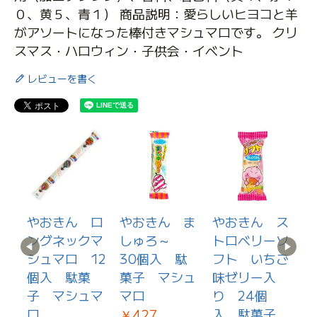
０、黄５、青１） 商品説明：愛らしいヒヨコと羊
がアソートになった棒付きマシュマロです。 クリ
スマス・ハロウィン・子供会・イベント
レビューを書く
け
やおきん ロ
やおきん ま
やおきん ス
ぶ
ングネックマ
しゅろ～
トロベリーソ
ン
シュマロ 12
30個入 駄
フト いちご
個入 駄菓
菓子 マシュ
味ゼリー入
リ
ｇ
子 マシュマ
マロ
り 24個
1個
ロ
入 駄菓子
￥427