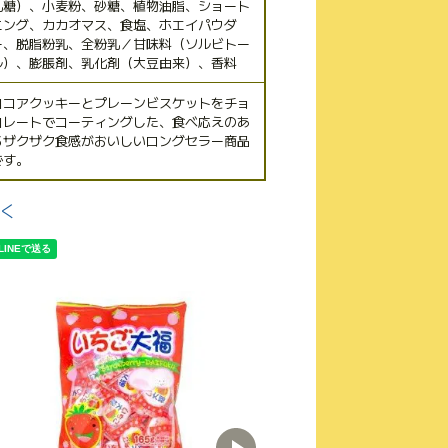
乳糖）、小麦粉、砂糖、植物油脂、ショート
ニング、カカオマス、食塩、ホエイパウダ
ー、脱脂粉乳、全粉乳／甘味料（ソルビトー
ル）、膨脹剤、乳化剤（大豆由来）、香料
ココアクッキーとプレーンビスケットをチョ
コレートでコーティングした、食べ応えのあ
るザクザク食感がおいしいロングセラー商品
です。
く