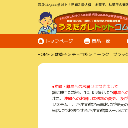
取扱い2,000点以上！品揃え最大級 お菓子、駄菓子の通販
トップページ
商品一覧
HOME
駄菓子
チョコ系
ユーラク ブラッ
●沖縄・離島へのお届けにつきまして
誠に勝手ながら、10月出荷分より
離島へ
また、
沖縄へのお届けは送料の変更、及び
システム上、ご注文確定画面および楽天の
当店よりお送りするご注文確認メールにて