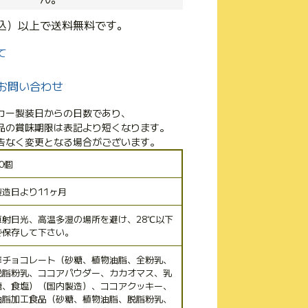
(税込）以上で送料無料です。
て
お問い合わせ
カー製装日からの日数であり、
品の賞味期限は表記より短くなります。
告なく変更となる場合がございます。
0個
製造日より11ヶ月
直射日光、高温多湿の場所を避け、28℃以下
で保存して下さい。
準チョコレート（砂糖、植物油脂、全粉乳、
脱脂粉乳、ココアパウダー、カカオマス、乳
糖、食塩）（国内製造）、ココアクッキー、
油脂加工食品（砂糖、植物油脂、脱脂粉乳、