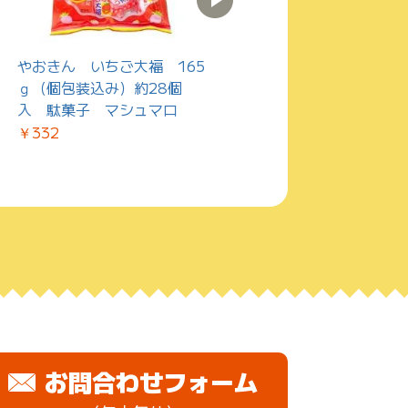
やおきん いちご大福 165
やおきん うまい棒 牛タ
ｇ（個包装込み）約28個
ン塩味 30本入 駄菓子
入 駄菓子 マシュマロ
￥420
￥332
お問合わせフォーム