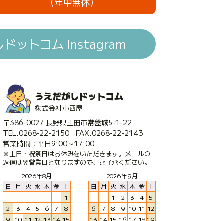
（年中無休）
ットコム Instagram
うえだがしドットコム
株式会社小西屋
〒386-0027 長野県上田市常盤城5-1-22
TEL:0268-22-2150 FAX:0268-22-2143
営業時間：平日9:00～17:00
※土日・祝祭日はお休みをいただきます。メールの
返信は翌営業日となりますので、ご了承ください。
2026年8月
2026年9月
日
月
火
水
木
金
土
日
月
火
水
木
金
土
1
1
2
3
4
5
2
3
4
5
6
7
8
6
7
8
9
10
11
12
9
10
11
12
13
14
15
13
14
15
16
17
18
19