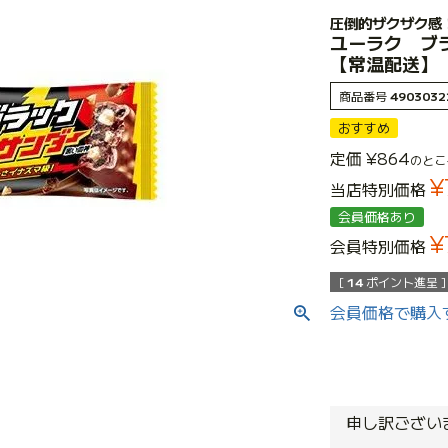
圧倒的ザクザク感
ユーラク ブ
【常温配送】
商品番号
4903032
おすすめ
定価
¥
864
のとこ
¥
当店特別価格
会員価格あり
¥
会員特別価格
[
14
ポイント進呈 ]
会員価格で購入
申し訳ござい