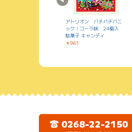
やおきん 王様のわすれも
アトリオン パチパチパニ
の 30個入 駄菓子ｸｯｷｰ
ック！コーラ味 24個入
駄菓子 キャンディ
￥870
￥961
0268-22-2150