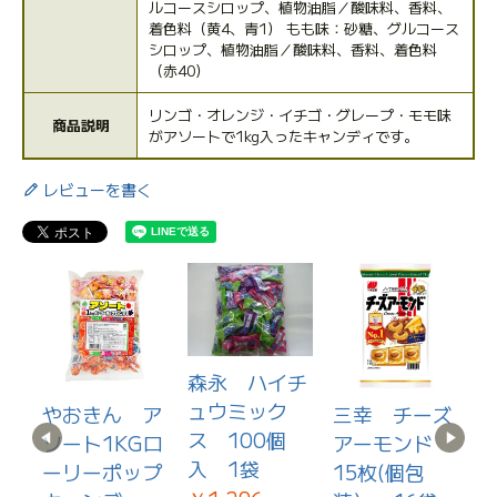
ルコースシロップ、植物油脂／酸味料、香料、
着色料（黄4、青1） もも味：砂糖、グルコース
シロップ、植物油脂／酸味料、香料、着色料
（赤40）
リンゴ・オレンジ・イチゴ・グレープ・モモ味
商品説明
がアソートで1kg入ったキャンディです。
レビューを書く
森永 ハイチ
ュウミック
ー
やおきん ア
三幸 チーズ
ス 100個
レ
ソート1KGロ
アーモンド
入 1袋
当
ーリーポップ
15枚(個包
ト