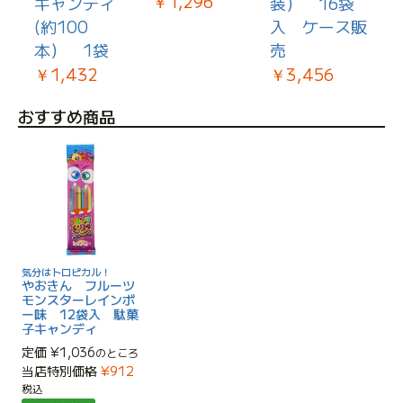
￥1,296
0個
キャンディ
装） 16袋
ラ
(約100
入 ケース販
￥
本） 1袋
売
￥1,432
￥3,456
おすすめ商品
気分はトロピカル！
やおきん フルーツ
モンスターレインボ
ー味 12袋入 駄菓
子キャンディ
定価
¥
1,036
のところ
当店特別価格
¥
912
税込