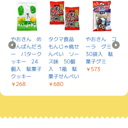
カ
やおきん め
タクマ食品
やおきん コ
ろんぱんだろ
もんじゃ焼せ
ーラ グミ
い
ー バターク
んべい ソー
30袋入 駄
ッキー 24
ス味 50個
菓子グミ
3
個入 駄菓子
入 1箱 駄
￥573
クッキー
菓子せんべい
￥268
￥680
￥