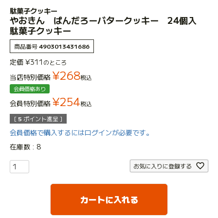
駄菓子クッキー
やおきん ぱんだろーバタークッキー 24個入
駄菓子クッキー
商品番号
4903013431686
定価
¥
311
のところ
¥
268
当店特別価格
税込
会員価格あり
¥
254
会員特別価格
税込
[
5
ポイント進呈 ]
会員価格で購入するにはログインが必要です。
在庫数
8
お気に入りに登録する
カートに入れる