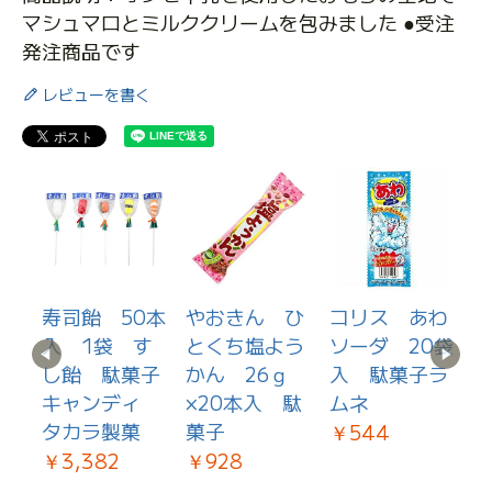
マシュマロとミルククリームを包みました ●受注
発注商品です
レビューを書く
ラ
寿司飴 50本
やおきん ひ
コリス あわ
ッ
入 1袋 す
とくち塩よう
ソーダ 20袋
ｇ
し飴 駄菓子
かん 26ｇ
入 駄菓子ラ
キャンディ
×20本入 駄
ムネ
味
子
タカラ製菓
菓子
￥544
￥
￥3,382
￥928