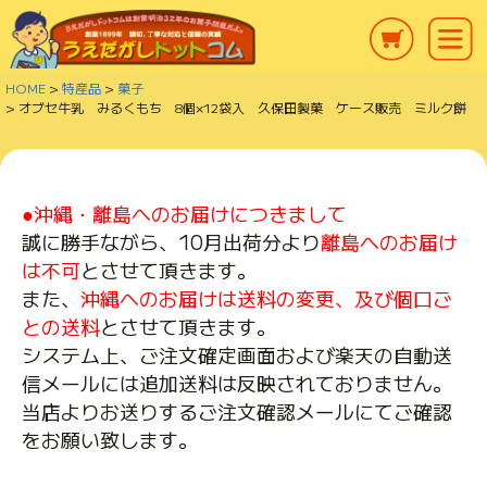
HOME
特産品
菓子
オブセ牛乳 みるくもち 8個×12袋入 久保田製菓 ケース販売 ミルク餅
●沖縄・離島へのお届けにつきまして
誠に勝手ながら、10月出荷分より
離島へのお届け
は不可
とさせて頂きます。
また、
沖縄へのお届けは送料の変更、及び個口ご
との送料
とさせて頂きます。
システム上、ご注文確定画面および楽天の自動送
信メールには追加送料は反映されておりません。
当店よりお送りするご注文確認メールにてご確認
をお願い致します。