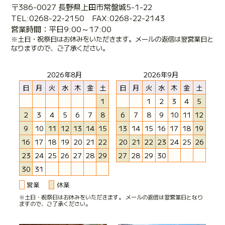
〒386-0027 長野県上田市常盤城5-1-22
TEL:0268-22-2150 FAX:0268-22-2143
営業時間：平日9:00～17:00
※土日・祝祭日はお休みをいただきます。メールの返信は翌営業日と
なりますので、ご了承ください。
2026年8月
2026年9月
日
月
火
水
木
金
土
日
月
火
水
木
金
土
1
1
2
3
4
5
2
3
4
5
6
7
8
6
7
8
9
10
11
12
9
10
11
12
13
14
15
13
14
15
16
17
18
19
16
17
18
19
20
21
22
20
21
22
23
24
25
26
23
24
25
26
27
28
29
27
28
29
30
30
31
営業
休業
※土日・祝祭日はお休みをいただきます。 メールの返信は翌営業日となり
ますので、ご了承ください。