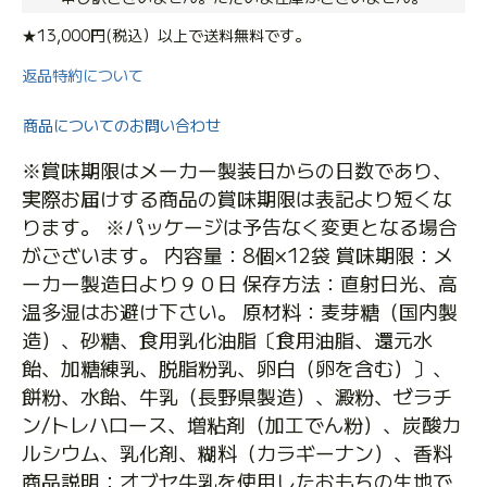
★13,000円(税込）以上で送料無料です。
返品特約について
商品についてのお問い合わせ
※賞味期限はメーカー製装日からの日数であり、
実際お届けする商品の賞味期限は表記より短くな
ります。 ※パッケージは予告なく変更となる場合
がございます。 内容量：8個×12袋 賞味期限：メ
ーカー製造日より９０日 保存方法：直射日光、高
温多湿はお避け下さい。 原材料：麦芽糖（国内製
造）、砂糖、食用乳化油脂〔食用油脂、還元水
飴、加糖練乳、脱脂粉乳、卵白（卵を含む）〕、
餅粉、水飴、牛乳（長野県製造）、澱粉、ゼラチ
ン/トレハロース、増粘剤（加工でん粉）、炭酸カ
ルシウム、乳化剤、糊料（カラギーナン）、香料
商品説明：オブセ牛乳を使用したおもちの生地で