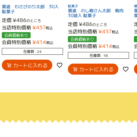
菓道 わさびのり太郎 30入
駄菓子
菓道 のし梅さん太郎 梅肉
駄菓子
30袋入 駄菓子
定価
¥
486
のところ
定価
¥
486
のところ
当店特別価格
¥
437
税込
当店特別価格
¥
437
税込
会員価格あり
会員価格あり
会員特別価格
¥
414
税込
会員特別価格
¥
414
税込
在庫数
24
在庫数
18
カートに入れる
カートに入れる