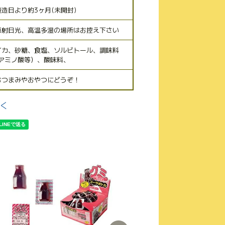
製造日より約3ヶ月(未開封)
直射日光、高温多湿の場所はお控え下さい
イカ、砂糖、食塩、ソルビトール、調味料
(アミノ酸等）、酸味料、
おつまみやおやつにどうぞ！
く