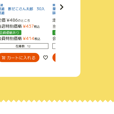
菓道
菓道・駄菓子珍味
絶妙
菓道 酢だこさん太郎 30入
菓道 甘いか太郎（メンタイ風
菓
菓道
味） 30入 駄菓子珍味
駄
定価
¥
486
定価
¥
972
定
のところ
のところ
当店特別価格
¥
437
当店特別価格
¥
859
当
税込
税込
会員価格あり
会員価格あり
会
会員特別価格
¥
414
会員特別価格
¥
816
会
税込
税込
在庫数
12
在庫数
13
カートに入れる
カートに入れる