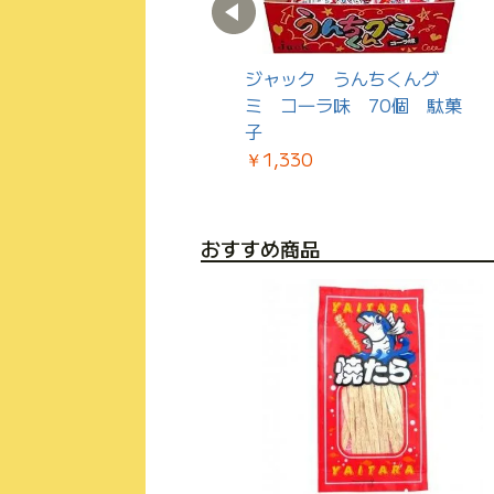
ジャック うんちくんグ
ポテコロン うすしお味
ミ コ―ラ味 70個 駄菓
50入 リアライズプランニ
子
ング
￥1,330
￥972
おすすめ商品