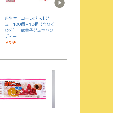
丹生堂 コーラボトルグ
坂製菓 ナタデココゼリ
ミ 100個＋10個（当りく
ー 50本入 駄菓子ゼリー
じ分） 駄菓子グミキャン
￥717
ディー
￥955