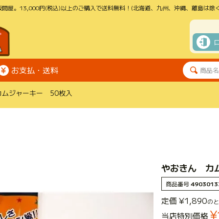
問屋。13,000円(税込)以上のご購入で送料無料！(北海道、九州、沖縄、離島は除く
お支払・送料
ムジャーキー 50枚入
やおきん カ
商品番号
4903013
定価
¥
1,890
のと
¥
当店特別価格