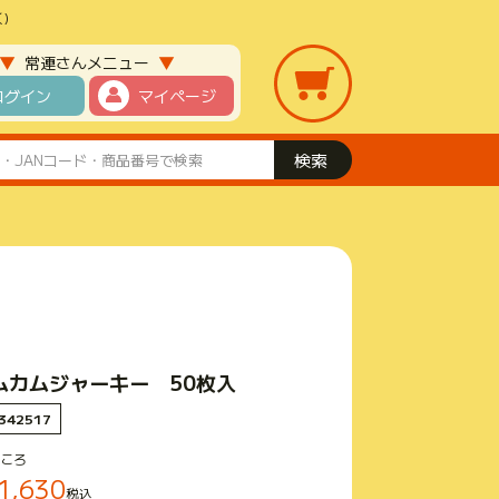
)
▼
▼
常連さんメニュー
ログイン
マイページ
ムカムジャーキー 50枚入
342517
ころ
1,630
税込