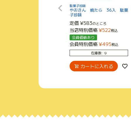
駄菓子珍味
やおきん 焼たら 36入 駄菓
子珍味
定価
¥
583
のところ
当店特別価格
¥
522
税込
会員価格あり
会員特別価格
¥
495
税込
在庫数
9
カートに入れる