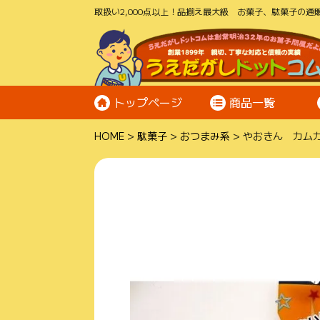
取扱い2,000点以上！品揃え最大級 お菓子、駄菓子の通販
トップページ
商品一覧
HOME
駄菓子
おつまみ系
やおきん カムカ