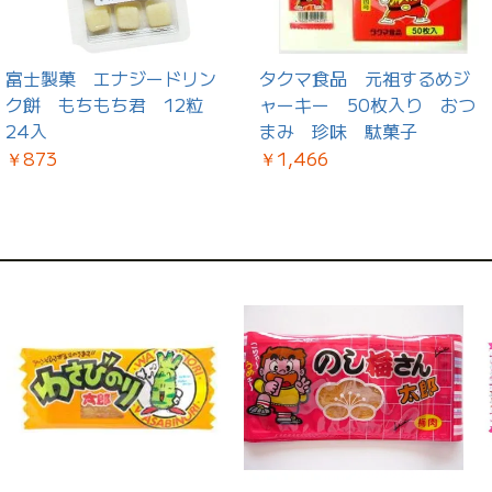
富士製菓 エナジードリン
タクマ食品 元祖するめジ
ク餅 もちもち君 12粒
ャーキー 50枚入り おつ
24入
まみ 珍味 駄菓子
￥873
￥1,466