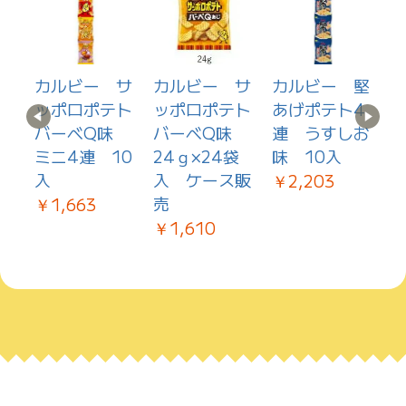
ベ
カルビー サ
カルビー サ
カルビー 堅
あ
ッポロポテト
ッポロポテト
あげポテト4
バーべQ味
バーべQ味
連 うすしお
ん
2
ミニ4連 10
24ｇ×24袋
味 10入
ス
入
入 ケース販
￥2,203
￥
売
￥1,663
￥1,610