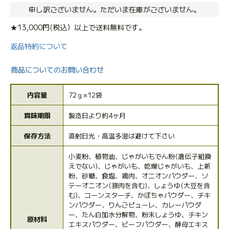
申し訳ございません。ただいま在庫がございません。
★13,000円(税込）以上で送料無料です。
返品特約について
商品についてのお問い合わせ
内容量
72ｇ×12袋
賞味期限
製造日より約4ヶ月
保存方法
直射日光・高温多湿は避けて下さい
小麦粉、植物油、じゃがいもでん粉(遺伝子組換
えでない)、じゃがいも、乾燥じゃがいも、上新
粉、砂糖、食塩、鶏肉、オニオンパウダー、ソ
テーオニオン(豚肉を含む)、しょうゆ(大豆を含
む)、コーンスターチ、かぼちゃパウダー、チキ
ンパウダー、りんごピューレ、カレーパウダ
ー、たん白加水分解物、粉末しょうゆ、チキン
原材料
エキスパウダー、ビーフパウダー、酵母エキス