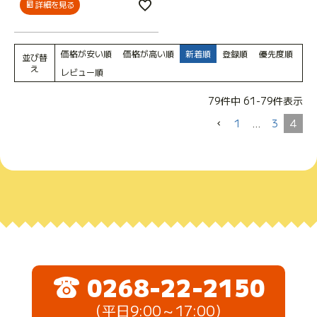
詳細を見る
価格が安い順
価格が高い順
新着順
登録順
優先度順
並び替
え
レビュー順
79
件中
61
-
79
件表示
1
…
3
4
0268-22-2150
（平日9:00～17:00）