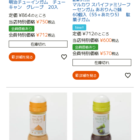
明治チューインガム チュー
マルカワ スパイファミリーフ
キャン グレープ 20入
ーセンガム あおりんご味
60個入（55＋あたり5） 駄
定価
¥
864
のところ
菓子ガム
当店特別価格
¥
750
税込
New!!
会員価格あり
定価
¥
712
のところ
会員特別価格
¥
712
税込
当店特別価格
¥
600
税込
在庫切れ
会員価格あり
会員特別価格
¥
570
税込
詳細を見る
在庫切れ
詳細を見る