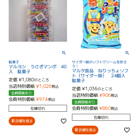
駄菓子
サイダー味のソフトクリームを作ろ
マルヨシ うさぎマンボ 40
う！
マルタ食品 ねりっちょソフ
入 駄菓子
ト（サイダー味） 24個入
定価
¥
1,080
のところ
駄菓子
当店特別価格
¥
1,026
税込
定価
¥
1,036
のところ
会員価格あり
当店特別価格
¥
906
税込
会員特別価格
¥
974
税込
会員価格あり
会員特別価格
¥
860
在庫切れ
税込
在庫切れ
詳細を見る
詳細を見る