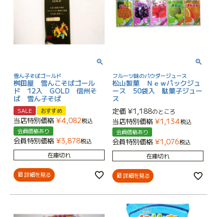
雪ん子そばゴールド
フルーツ味のパウダージュース
桝田屋 雪んこそばゴール
松山製菓 Ｎｅｗパックジュ
ド 12入 GOLD 信州そ
ース 50袋入 駄菓子ジュー
ば 雪ん子そば
ス
定価
¥
1,188
SALE
おすすめ
のところ
当店特別価格
¥
4,082
税込
当店特別価格
¥
1,134
税込
会員価格あり
会員価格あり
会員特別価格
¥
3,878
税込
会員特別価格
¥
1,076
税込
在庫切れ
在庫切れ
詳細を見る
詳細を見る