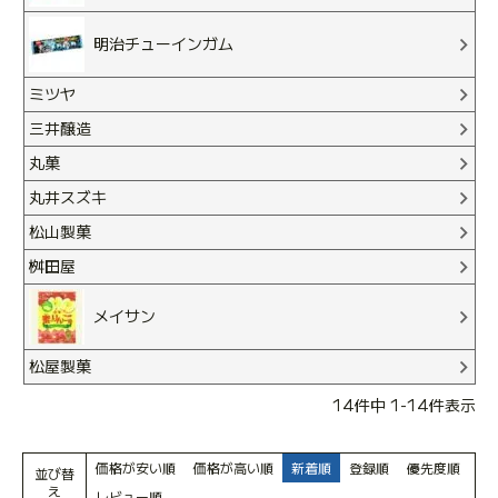
明治チューインガム
ミツヤ
三井醸造
丸菓
丸井スズキ
松山製菓
桝田屋
メイサン
松屋製菓
14
件中
1
-
14
件表示
価格が安い順
価格が高い順
新着順
登録順
優先度順
並び替
え
レビュー順