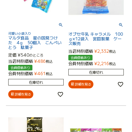
可愛い小袋入り
オブセ牛乳 キャラメル 100
マルタ食品 星の国見つけ
ｇ×12袋入 宮田製菓 ケー
た 4ｇ 50個入 こんぺい
ス販売
とう 駄菓子
当店特別価格
¥
2,332
税込
定価
¥
540
のところ
会員価格あり
当店特別価格
¥
486
税込
会員特別価格
¥
2,216
税込
会員価格あり
在庫切れ
会員特別価格
¥
461
税込
在庫切れ
詳細を見る
詳細を見る