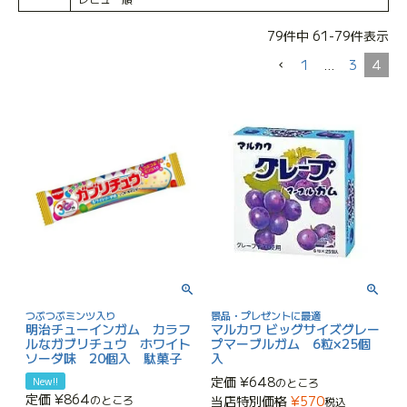
79
件中
61
-
79
件表示
1
…
3
4
つぶつぶミンツ入り
景品・プレゼントに最適
明治チューインガム カラフ
マルカワ ビッグサイズグレー
ルなガブリチュウ ホワイト
プマーブルガム 6粒×25個
ソーダ味 20個入 駄菓子
入
定価
¥
648
New!!
のところ
定価
¥
864
のところ
当店特別価格
¥
570
税込