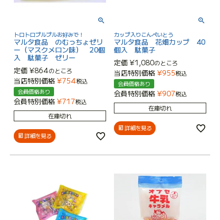
トロトロプルプルお好みで！
カップ入りこんぺいとう
マルタ食品 のむっちょゼリ
マルタ食品 花畑カップ 40
ー（マスクメロン味） 20個
個入 駄菓子
入 駄菓子 ゼリー
定価
¥
1,080
のところ
定価
¥
864
のところ
当店特別価格
¥
955
税込
当店特別価格
¥
754
税込
会員価格あり
会員価格あり
会員特別価格
¥
907
税込
会員特別価格
¥
717
税込
在庫切れ
在庫切れ
詳細を見る
詳細を見る