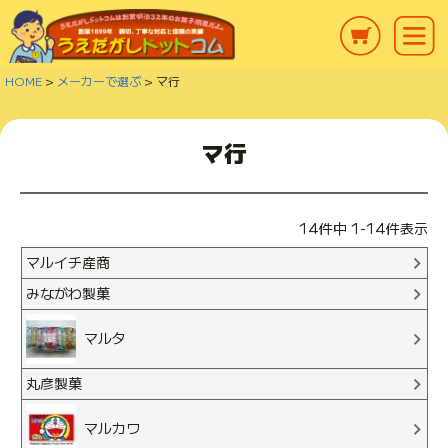
HOME
メーカーで選ぶ
マ行
マ行
14
件中
1
-
14
件表示
マルイチ産商
みながわ製菓
マルタ
丸彦製菓
マルカワ