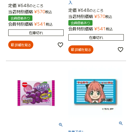
入
定価
¥
648
のところ
定価
¥
648
のところ
当店特別価格
¥
570
税込
当店特別価格
¥
570
税込
会員価格あり
会員価格あり
会員特別価格
¥
541
税込
会員特別価格
¥
541
税込
在庫切れ
在庫切れ
詳細を見る
詳細を見る
駄菓子ガム