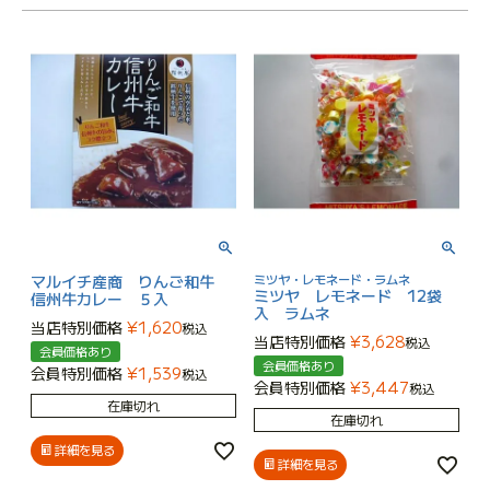
マルイチ産商 りんご和牛
ミツヤ・レモネード・ラムネ
ミツヤ レモネード 12袋
信州牛カレー ５入
入 ラムネ
当店特別価格
¥
1,620
税込
当店特別価格
¥
3,628
税込
会員価格あり
会員価格あり
会員特別価格
¥
1,539
税込
会員特別価格
¥
3,447
税込
在庫切れ
在庫切れ
詳細を見る
詳細を見る