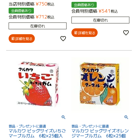
当店特別価格
¥
750
税込
会員価格あり
会員特別価格
¥
541
会員価格あり
税込
会員特別価格
¥
712
税込
在庫切れ
在庫切れ
詳細を見る
詳細を見る
景品・プレゼントに最適
景品・プレゼントに最適
マルカワ ビッグサイズいちご
マルカワ ビッグサイズオレン
マーブルガム 6粒×25個入
ジマーブルガム 6粒×25個