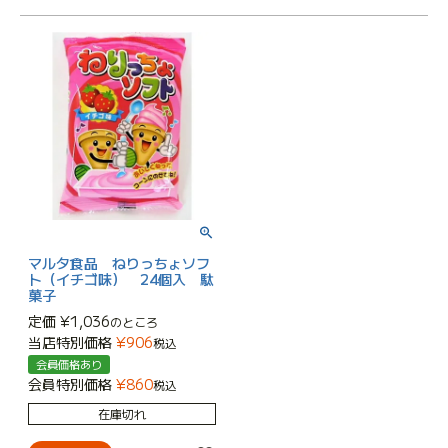
マルタ食品 ねりっちょソフ
ト（イチゴ味） 24個入 駄
菓子
定価
¥
1,036
のところ
当店特別価格
¥
906
税込
会員価格あり
会員特別価格
¥
860
税込
在庫切れ