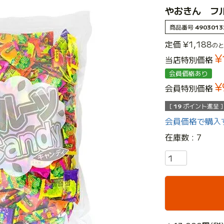
やおきん フル
商品番号
4903013
定価
¥
1,188
のと
¥
当店特別価格
会員価格あり
¥
会員特別価格
[
19
ポイント進呈 ]
会員価格で購入
在庫数
7