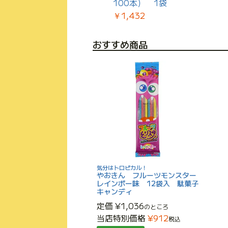
入 駄菓子ラムネ
100本） 1袋
￥1,283
￥1,432
おすすめ商品
気分はトロピカル！
やおきん フルーツモンスター
レインボー味 12袋入 駄菓子
キャンディ
定価
¥
1,036
のところ
当店特別価格
¥
912
税込