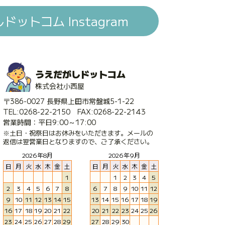
ットコム Instagram
うえだがしドットコム
株式会社小西屋
〒386-0027 長野県上田市常盤城5-1-22
TEL:0268-22-2150 FAX:0268-22-2143
営業時間：平日9:00～17:00
※土日・祝祭日はお休みをいただきます。メールの
返信は翌営業日となりますので、ご了承ください。
2026年8月
2026年9月
日
月
火
水
木
金
土
日
月
火
水
木
金
土
1
1
2
3
4
5
2
3
4
5
6
7
8
6
7
8
9
10
11
12
9
10
11
12
13
14
15
13
14
15
16
17
18
19
16
17
18
19
20
21
22
20
21
22
23
24
25
26
23
24
25
26
27
28
29
27
28
29
30