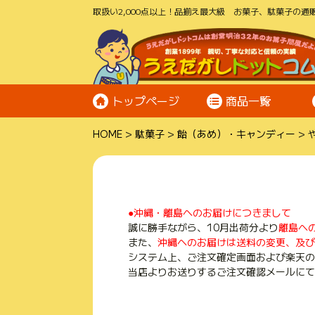
取扱い2,000点以上！品揃え最大級 お菓子、駄菓子の通販
トップページ
商品一覧
HOME
駄菓子
飴（あめ）・キャンディー
●沖縄・離島へのお届けにつきまして
誠に勝手ながら、10月出荷分より
離島へ
また、
沖縄へのお届けは送料の変更、及び
システム上、ご注文確定画面および楽天の
当店よりお送りするご注文確認メールにて