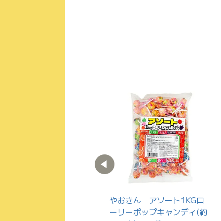
丹生堂 ボールラムネグレ
やおきん アソート1KGロ
ープ(連続当り付) 110個
ーリーポップキャンディ(約