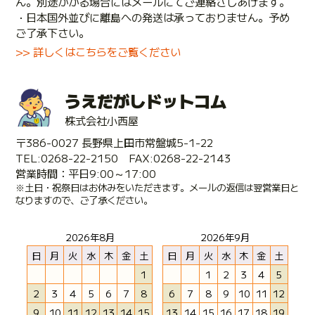
ん。別途かかる場合にはメールにてご連絡さしあげます。
・日本国外並びに離島への発送は承っておりません。予め
ご了承下さい。
>> 詳しくはこちらをご覧ください
うえだがしドットコム
株式会社小西屋
〒386-0027 長野県上田市常盤城5-1-22
TEL:0268-22-2150 FAX:0268-22-2143
営業時間：平日9:00～17:00
※土日・祝祭日はお休みをいただきます。メールの返信は翌営業日と
なりますので、ご了承ください。
2026年8月
2026年9月
日
月
火
水
木
金
土
日
月
火
水
木
金
土
1
1
2
3
4
5
2
3
4
5
6
7
8
6
7
8
9
10
11
12
9
10
11
12
13
14
15
13
14
15
16
17
18
19