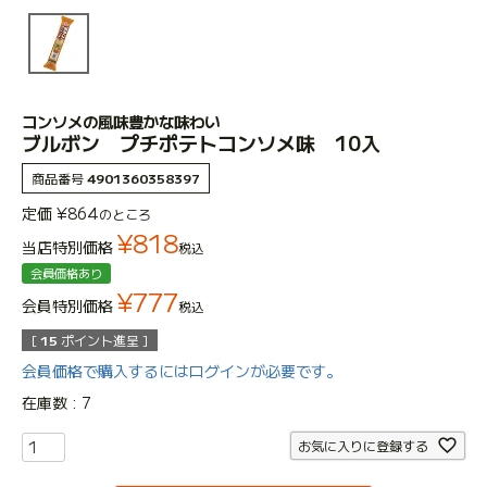
コンソメの風味豊かな味わい
ブルボン プチポテトコンソメ味 10入
商品番号
4901360358397
定価
¥
864
のところ
¥
818
当店特別価格
税込
会員価格あり
¥
777
会員特別価格
税込
[
15
ポイント進呈 ]
会員価格で購入するにはログインが必要です。
在庫数
7
お気に入りに登録する