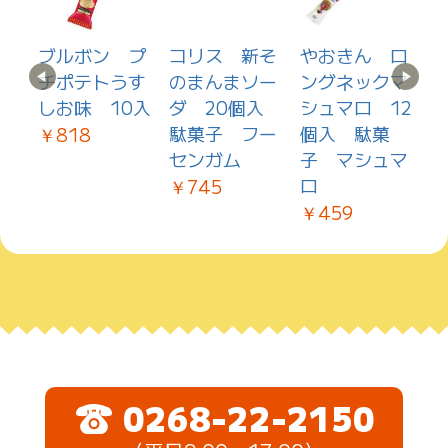
サ
ブルボン プ
コリス 新そ
やおきん ロ
ー
チポテトうす
のまんまソー
ングネックマ
0
しお味 10入
ダ 20個入
シュマロ 12
子
駄菓子 フー
個入 駄菓
味
￥818
センガム
子 マシュマ
ロ
￥745
￥459
￥
0268-22-2150