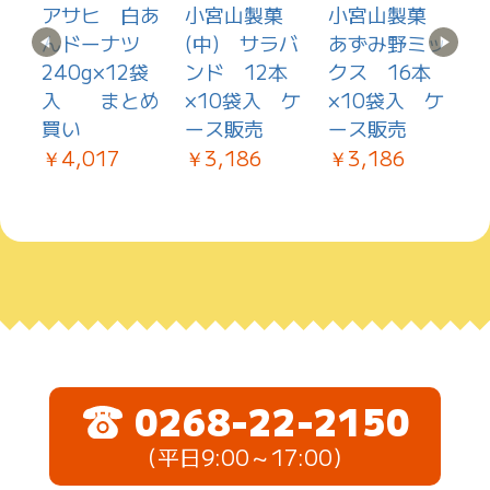
ソ
アサヒ 白あ
小宮山製菓
小宮山製菓
ダ
んドーナツ
(中) サラバ
あずみ野ミッ
た
240g×12袋
ンド 12本
クス 16本
枚
）
入 まとめ
×10袋入 ケ
×10袋入 ケ
￥
ケ
買い
ース販売
ース販売
￥4,017
￥3,186
￥3,186
0268-22-2150
（平日9:00～17:00）