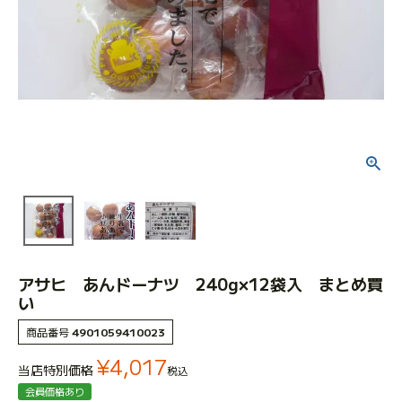
アサヒ あんドーナツ 240g×12袋入 まとめ買
い
商品番号
4901059410023
¥
4,017
当店特別価格
税込
会員価格あり