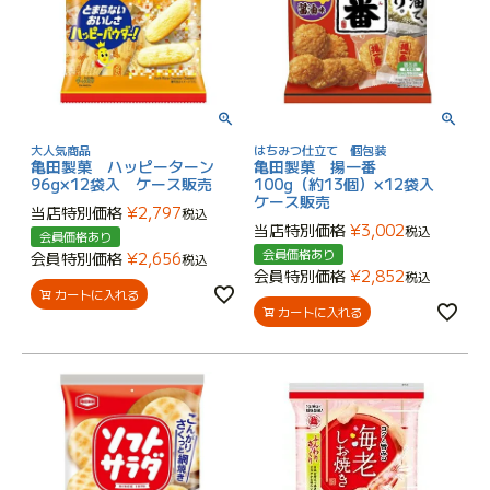
大人気商品
はちみつ仕立て 個包装
亀田製菓 ハッピーターン
亀田製菓 揚一番
96g×12袋入 ケース販売
100g（約13個）×12袋入
ケース販売
当店特別価格
¥
2,797
税込
当店特別価格
¥
3,002
税込
会員価格あり
会員価格あり
会員特別価格
¥
2,656
税込
会員特別価格
¥
2,852
税込
カートに入れる
カートに入れる