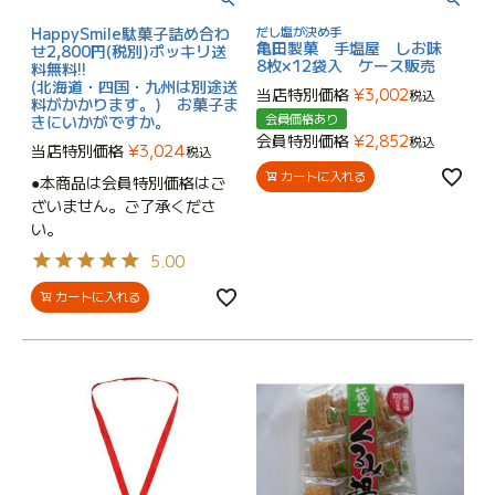
HappySmile駄菓子詰め合わ
だし塩が決め手
亀田製菓 手塩屋 しお味
せ2,800円(税別)ポッキリ送
8枚×12袋入 ケース販売
料無料!!
(北海道・四国・九州は別途送
当店特別価格
¥
3,002
税込
料がかかります。) お菓子ま
会員価格あり
きにいかがですか。
会員特別価格
¥
2,852
税込
当店特別価格
¥
3,024
税込
カートに入れる
●本商品は会員特別価格はご
ざいません。ご了承くださ
い。
5.00
カートに入れる