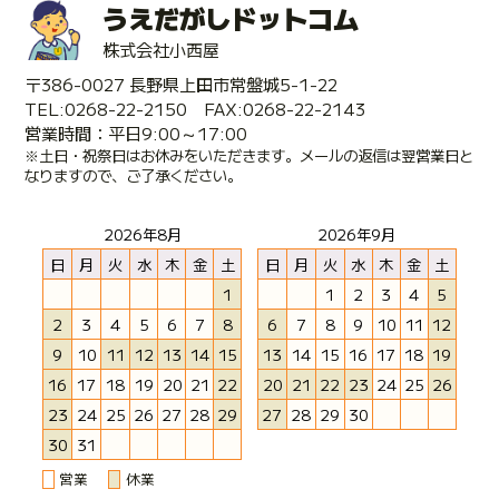
うえだがしドットコム
株式会社小西屋
〒386-0027 長野県上田市常盤城5-1-22
TEL:0268-22-2150 FAX:0268-22-2143
営業時間：平日9:00～17:00
※土日・祝祭日はお休みをいただきます。メールの返信は翌営業日と
なりますので、ご了承ください。
2026年8月
2026年9月
日
月
火
水
木
金
土
日
月
火
水
木
金
土
1
1
2
3
4
5
2
3
4
5
6
7
8
6
7
8
9
10
11
12
9
10
11
12
13
14
15
13
14
15
16
17
18
19
16
17
18
19
20
21
22
20
21
22
23
24
25
26
23
24
25
26
27
28
29
27
28
29
30
30
31
営業
休業