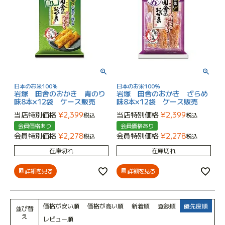
日本のお米100％
日本のお米100％
岩塚 田舎のおかき 青のり
岩塚 田舎のおかき ざらめ
味8本×12袋 ケース販売
味8本×12袋 ケース販売
当店特別価格
¥
2,399
当店特別価格
¥
2,399
税込
税込
会員価格あり
会員価格あり
会員特別価格
¥
2,278
会員特別価格
¥
2,278
税込
税込
在庫切れ
在庫切れ
詳細を見る
詳細を見る
価格が安い順
価格が高い順
新着順
登録順
優先度順
並び替
え
レビュー順