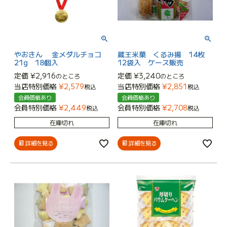
やおきん 金メダルチョコ
蔵王米菓 くるみ揚 14枚
21g 18個入
12袋入 ケース販売
定価
¥
2,916
定価
¥
3,240
のところ
のところ
当店特別価格
¥
2,579
当店特別価格
¥
2,851
税込
税込
会員価格あり
会員価格あり
会員特別価格
¥
2,449
会員特別価格
¥
2,708
税込
税込
在庫切れ
在庫切れ
詳細を見る
詳細を見る