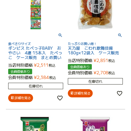
食べきりサイズ
たっぷりお買い得！
ギンビス たべっ子BABY お
天乃屋 こわれ歌舞伎揚
やさい 4連 15本入 たべっ
180g×12袋入 ケース販売
こ ケース販売 まとめ買い
当店特別価格
¥
2,851
税込
当店特別価格
¥
2,511
税込
会員価格あり
会員価格あり
会員特別価格
¥
2,708
税込
会員特別価格
¥
2,384
税込
在庫切れ
在庫切れ
詳細を見る
詳細を見る