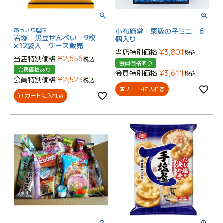
あっさり塩味
小布施堂 栗鹿の子ミニ 6
岩塚 黒豆せんべい 9枚
個入り
×12袋入 ケース販売
当店特別価格
¥
3,801
税込
当店特別価格
¥
2,656
税込
会員価格あり
会員価格あり
会員特別価格
¥
3,611
税込
会員特別価格
¥
2,523
税込
カートに入れる
カートに入れる