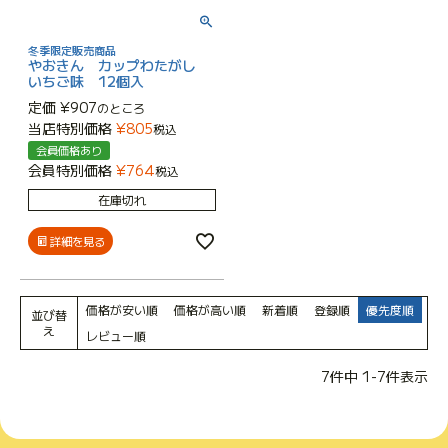
冬季限定販売商品
やおきん カップわたがし
いちご味 12個入
定価
¥
907
のところ
当店特別価格
¥
805
税込
会員価格あり
会員特別価格
¥
764
税込
在庫切れ
詳細を見る
価格が安い順
価格が高い順
新着順
登録順
優先度順
並び替
え
レビュー順
7
件中
1
-
7
件表示