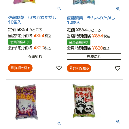
佐藤製菓 いちごわたがし
佐藤製菓 ラムネわたがし
10袋入
10袋入
定価
¥
864
定価
¥
864
のところ
のところ
当店特別価格
¥
864
当店特別価格
¥
864
税込
税込
会員価格あり
会員価格あり
会員特別価格
¥
820
会員特別価格
¥
820
税込
税込
在庫切れ
在庫切れ
詳細を見る
詳細を見る