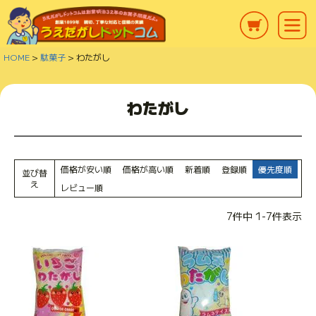
HOME
駄菓子
わたがし
わたがし
価格が安い順
価格が高い順
新着順
登録順
優先度順
並び替
え
レビュー順
7
件中
1
-
7
件表示