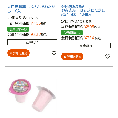
太田屋製菓 おさんぽわたが
冬季限定販売商品
やおきん カップわたがし
し 6入
ぶどう味 12個入
定価
¥
518
のところ
定価
¥
907
のところ
当店特別価格
¥
455
税込
当店特別価格
¥
805
税込
会員価格あり
会員価格あり
会員特別価格
¥
432
税込
会員特別価格
¥
764
税込
在庫切れ
在庫切れ
詳細を見る
詳細を見る