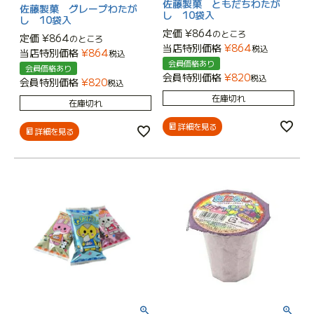
佐藤製菓 ともだちわたが
佐藤製菓 グレープわたが
し 10袋入
し 10袋入
定価
¥
864
のところ
定価
¥
864
のところ
当店特別価格
¥
864
税込
当店特別価格
¥
864
税込
会員価格あり
会員価格あり
会員特別価格
¥
820
税込
会員特別価格
¥
820
税込
在庫切れ
在庫切れ
詳細を見る
詳細を見る