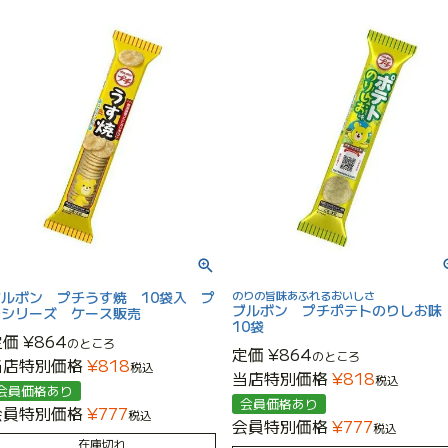
ブルボン プチうす焼 10袋入 プ
のりの旨味あふれるおいしさ
ブルボン プチポテトのりしお
チシリーズ ケース販売
10袋
定価
¥
864
のところ
定価
¥
864
のところ
当店特別価格
¥
818
税込
当店特別価格
¥
818
税込
会員価格あり
会員価格あり
会員特別価格
¥
777
税込
会員特別価格
¥
777
税込
在庫切れ