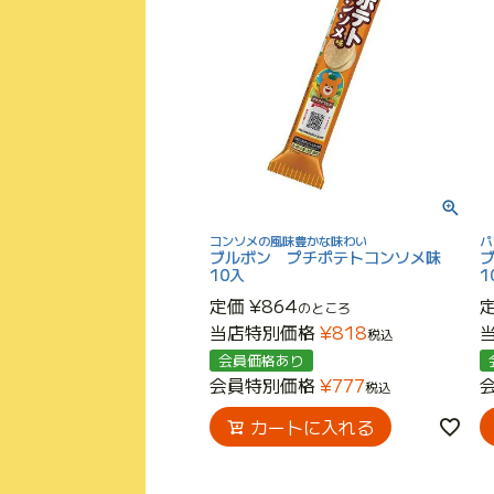
コンソメの風味豊かな味わい
パ
ブルボン プチポテトコンソメ味
10入
1
定価
¥
864
のところ
当店特別価格
¥
818
税込
会員価格あり
会員特別価格
¥
777
税込
カートに入れる