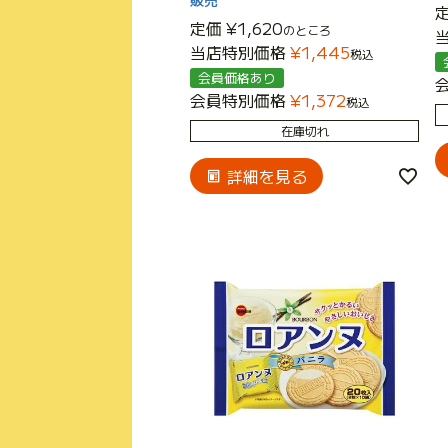
販売
定価
¥
1,620
のところ
当店特別価格
¥
1,445
税込
会員価格あり
会員特別価格
¥
1,372
税込
在庫切れ
詳細を見る