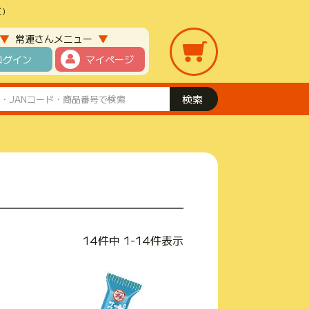
)
▼
▼
常連さんメニュー
ログイン
マイページ
14
件中
1
-
14
件表示