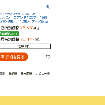
クッとかるいやさしいおいしさ
ブルボン ロアンヌバニラ 16枚
2枚×8袋） 12袋入 ケース販売
当店特別価格
¥
3,628
税込
会員価格あり
会員特別価格
¥
3,447
税込
在庫切れ
詳細を見る
着順
登録順
優先度順
レビュー順