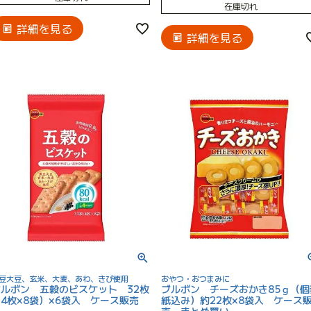
在庫切れ
詳細を見る
詳細を見る
豆大豆、玄米、大麦、あわ、きび使用
おやつ・おつまみに
ブルボン 五穀のビスケット 32枚
ブルボン チーズおかき85ｇ（個
4枚×8袋）×6袋入 ケース販売
紙込み）約22枚×8袋入 ケース