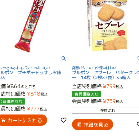
リッとあふれるポテトのおいしさ
発酵バターのコク深い味わい
ブルボン プチポテトうすしお味
ブルボン セブーレ バタークッ
0入
ー 14枚（2枚×7袋）×5箱入
定価
¥
864
当店特別価格
¥
799
のところ
税込
当店特別価格
¥
818
会員価格あり
税込
会員特別価格
¥
759
会員価格あり
税込
会員特別価格
¥
777
税込
在庫切れ
カートに入れる
詳細を見る