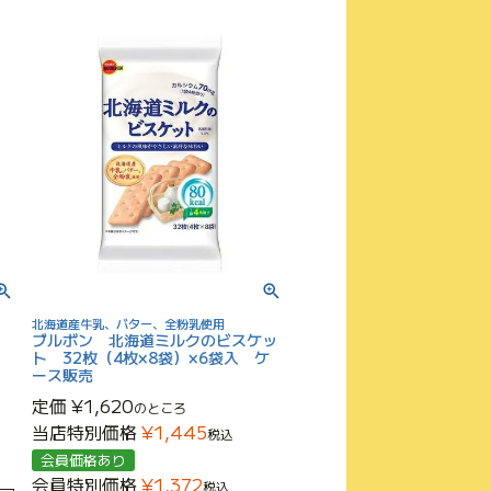
北海道産牛乳、バター、全粉乳使用
味
ブルボン 北海道ミルクのビスケッ
ト 32枚（4枚×8袋）×6袋入 ケ
ース販売
定価
¥
1,620
のところ
当店特別価格
¥
1,445
税込
会員価格あり
会員特別価格
¥
1,372
税込