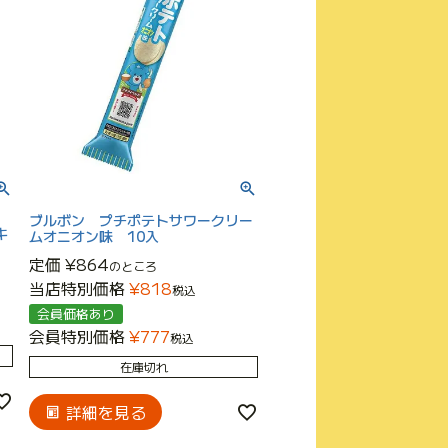
ブルボン プチポテトサワークリー
キ
ムオニオン味 10入
定価
¥
864
のところ
当店特別価格
¥
818
税込
会員価格あり
会員特別価格
¥
777
税込
在庫切れ
詳細を見る