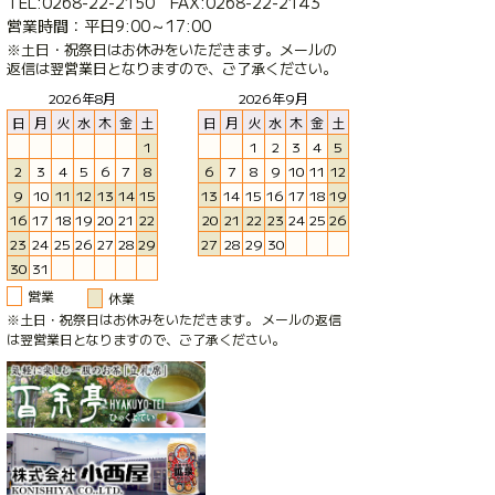
TEL:0268-22-2150 FAX:0268-22-2143
営業時間：平日9:00～17:00
※土日・祝祭日はお休みをいただきます。メールの
返信は翌営業日となりますので、ご了承ください。
2026年8月
2026年9月
日
月
火
水
木
金
土
日
月
火
水
木
金
土
1
1
2
3
4
5
2
3
4
5
6
7
8
6
7
8
9
10
11
12
9
10
11
12
13
14
15
13
14
15
16
17
18
19
16
17
18
19
20
21
22
20
21
22
23
24
25
26
23
24
25
26
27
28
29
27
28
29
30
30
31
営業
休業
※土日・祝祭日はお休みをいただきます。 メールの返信
は翌営業日となりますので、ご了承ください。