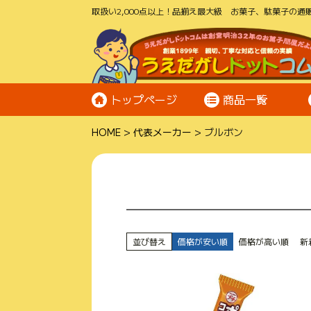
取扱い2,000点以上！品揃え最大級 お菓子、駄菓子の通販
トップページ
商品一覧
HOME
代表メーカー
ブルボン
並び替え
価格が安い順
価格が高い順
新