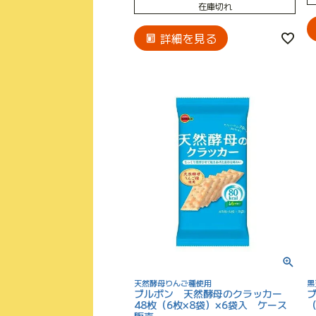
在庫切れ
詳細を見る
天然酵母りんご種使用
黒
ブルボン 天然酵母のクラッカー
48枚（6枚×8袋）×6袋入 ケース
（