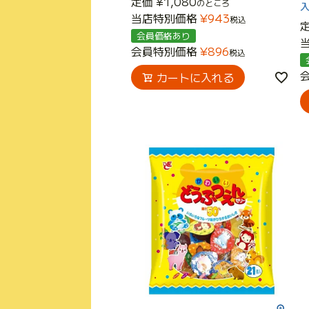
定価
¥
1,080
のところ
当店特別価格
¥
943
税込
会員価格あり
会員特別価格
¥
896
税込
カートに入れる