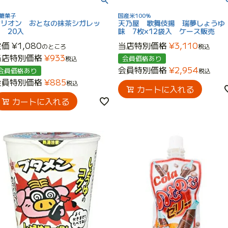
砂糖菓子
国産米100％
オリオン おとなの抹茶シガレッ
天乃屋 歌舞伎揚 瑞夢しょうゆ
 20入
味 7枚×12袋入 ケース販売
定価
¥
1,080
当店特別価格
¥
3,110
のところ
税込
当店特別価格
¥
933
会員価格あり
税込
会員特別価格
¥
2,954
会員価格あり
税込
会員特別価格
¥
885
税込
カートに入れる
カートに入れる