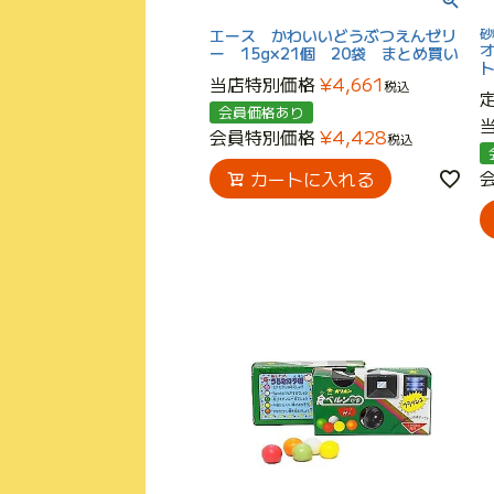
エース かわいいどうぶつえんゼリ
ー 15g×21個 20袋 まとめ買い
ト
当店特別価格
¥
4,661
税込
会員価格あり
会員特別価格
¥
4,428
税込
カートに入れる