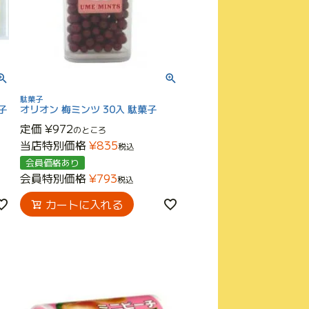
駄菓子
子
オリオン 梅ミンツ 30入 駄菓子
定価
¥
972
のところ
当店特別価格
¥
835
税込
会員価格あり
会員特別価格
¥
793
税込
カートに入れる