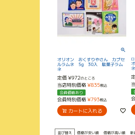
オリオン おくすりやさん カプセ
ロ
ルラムネ 5g 30入 駄菓子ラム
ネ
定価
¥
972
のところ
当店特別価格
¥
835
税込
会員価格あり
会員特別価格
¥
793
税込
カートに入れる
並び替え
価格が安い順
価格が高い順
新