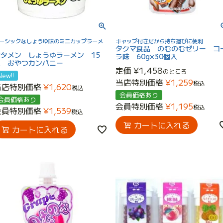
ーシックなしょうゆ味のミニカップラーメ
キャップ付きだから持ち運びに便利
タクマ食品 のむのむゼリー コ
ブタメン しょうゆラーメン 15
ラ味 60g×30個入
入 おやつカンパニー
定価
¥
1,458
のところ
New!!
当店特別価格
¥
1,259
税込
当店特別価格
¥
1,620
税込
会員価格あり
会員価格あり
会員特別価格
¥
1,195
税込
会員特別価格
¥
1,539
税込
カートに入れる
カートに入れる