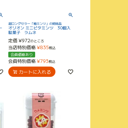
超ロングセラー「梅ミンツ」の姉妹品
ー
オリオン ミニビタミンツ 30個入
駄菓子 ラムネ
定価
¥
972
のところ
当店特別価格
¥
835
税込
会員価格あり
会員特別価格
¥
793
税込
カートに入れる