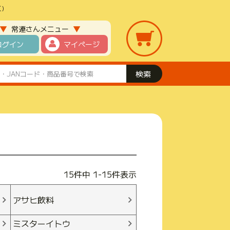
)
▼
▼
常連さんメニュー
ログイン
マイページ
15
件中
1
-
15
件表示
アサヒ飲料
ミスターイトウ