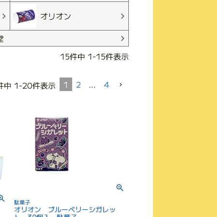
オリオン
堂
15
件中
1
-
15
件表示
1
2
…
4
件中
1
-
20
件表示
駄菓子
オリオン ブルーベリーシガレッ
ル
ト 30個入 駄菓子