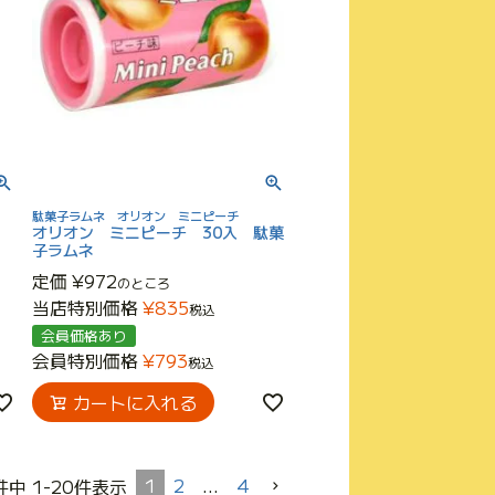
駄菓子ラムネ オリオン ミニピーチ
入
オリオン ミニピーチ 30入 駄菓
子ラムネ
定価
¥
972
のところ
当店特別価格
¥
835
税込
会員価格あり
会員特別価格
¥
793
税込
カートに入れる
1
2
…
4
件中
1
-
20
件表示