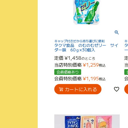
キャップ付きだから持ち運びに便利
キ
タクマ食品 のむのむゼリー サイ
ダー味 60ｇ×30個入
ー
定価
¥
1,458
のところ
当店特別価格
¥
1,259
税込
会員価格あり
会員特別価格
¥
1,195
税込
カートに入れる