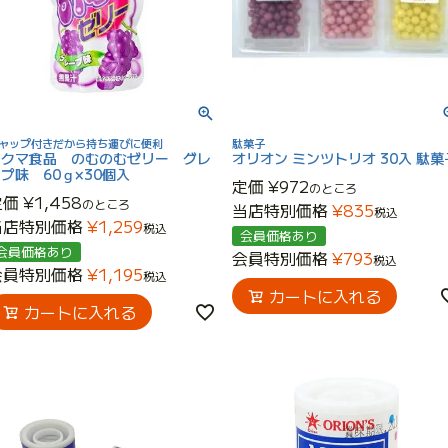
ャップ付きだから持ち運びに便利
駄菓子
タクマ食品 のむのむゼリー グレ
オリオン ミンツトリオ 30入 駄菓
プ味 60ｇ×30個入
定価
¥
972
のところ
定価
¥
1,458
のところ
当店特別価格
¥
835
税込
当店特別価格
¥
1,259
税込
会員価格あり
会員価格あり
会員特別価格
¥
793
税込
会員特別価格
¥
1,195
税込
カートに入れる
カートに入れる