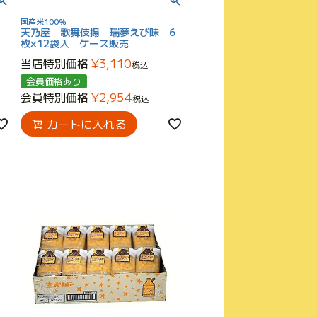
国産米100％
天乃屋 歌舞伎揚 瑞夢えび味 6
枚×12袋入 ケース販売
当店特別価格
¥
3,110
税込
会員価格あり
会員特別価格
¥
2,954
税込
カートに入れる