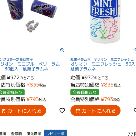
ングセラー定番駄菓子
駄菓子ラムネ オリオン ミニフレッシュ
オリオン ミニブルーベリーラム
オリオン ミニフレッシュ 30
ネ 30個入 駄菓子ラムネ
駄菓子ラムネ
定価
¥
972
定価
¥
972
のところ
のところ
当店特別価格
¥
835
当店特別価格
¥
835
税込
税込
会員価格あり
会員価格あり
会員特別価格
¥
793
会員特別価格
¥
793
税込
税込
カートに入れる
カートに入れる
77
着順
登録順
優先度順
レビュー順