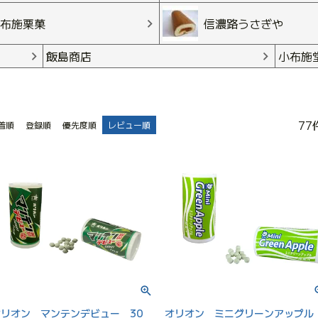
布施栗菓
信濃路うさぎや
飯島商店
小布施
77
着順
登録順
優先度順
レビュー順
オリオン マンテンデビュー 30
オリオン ミニグリーンアップ