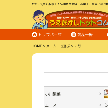
取扱い2,000点以上！品揃え最大級 お菓子、駄菓子の通販
トップページ
商品一覧
HOME
メーカーで選ぶ
ア行
小川製菓
エース
う