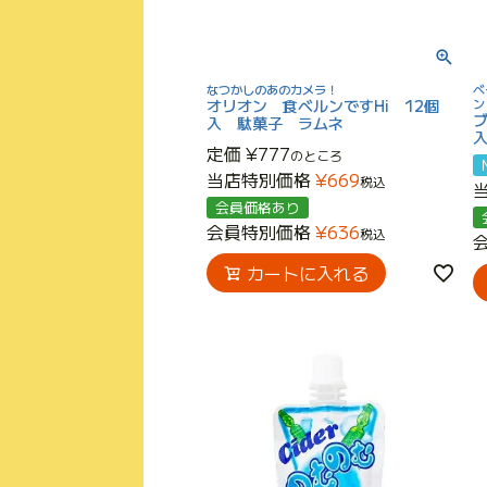
なつかしのあのカメラ！
ベ
オリオン 食べルンですHi 12個
ン
入 駄菓子 ラムネ
定価
¥
777
のところ
当店特別価格
¥
669
税込
会員価格あり
会員特別価格
¥
636
税込
カートに入れる