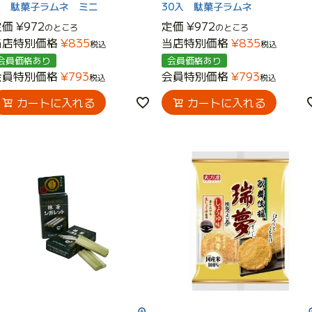
入 駄菓子ラムネ ミニ
30入 駄菓子ラムネ
定価
¥
972
定価
¥
972
のところ
のところ
当店特別価格
¥
835
当店特別価格
¥
835
税込
税込
会員価格あり
会員価格あり
会員特別価格
¥
793
会員特別価格
¥
793
税込
税込
カートに入れる
カートに入れる